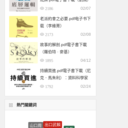
02/07
2186
老派約會之必要.pdf电子书下
载（李維菁）
02/08
2173
故事的解剖.pdf電子書下載
（羅伯特 · 麥基）
04/12
1895
持續買進.pdf電子書下載（尼
克．馬朱利）：資料科學家
的投資終極解答，存錢及致
02/24
1792
富的實證方法
熱門關鍵詞
出口武賴
山口周
愛愛