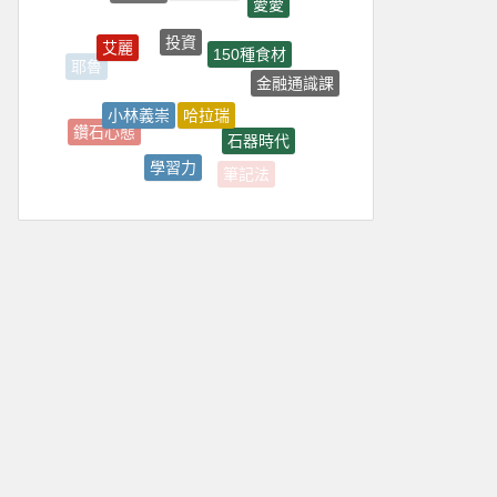
投資
艾麗
150種食材
耶魯
金融通識課
哈拉瑞
小林義崇
鑽石心態
石器時代
學習力
筆記法
理財