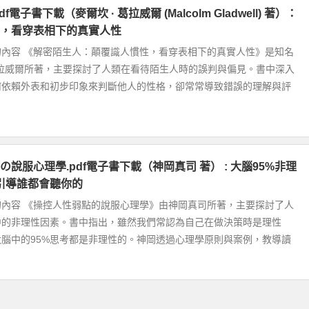
f電子書下載（麥爾坎 · 葛拉威爾 (Malcolm Gladwell) 著）：
，看穿表相下的真實人性
的內容 《解密陌生人：顛覆識人慣性，看穿表相下的真實人性》是知名
葛拉威爾所著，主要探討了人類在看待陌生人時的誤判與偏見。書中深入
何依賴外表和初步印象來判斷他人的性格，卻常常導致錯誤的理解與評
說服心理學.pdf電子書下載（神岡真司 著） : 大腦95%非理
妙引導誰都會聽你的
的內容 《操控人性弱點的說服心理學》由神岡真司所著，主要探討了人
中的非理性因素。書中指出，雖然我們常認為自己在做決策時是理性
腦中的95%思考都是非理性的。神岡透過心理學原則與案例，教導讀