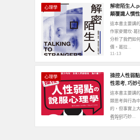
解密陌生人.pd
心理學
顛覆識人慣性
這本書主要講
作家麥爾坎·
分析了我們如
價。葛拉...
11-13
操控人性弱點の
心理學
性思考, 巧
這本書主要講
類思考與行為
的，但事實上大
者如何巧妙...
11-13