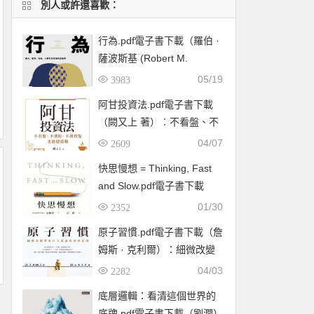
別人或許還喜歡：
行為.pdf電子書下載（羅伯 ·
薩波斯基 (Robert M.
Sapolsky) 著）：暴力、競
05/19
3983
爭、利他，人類行為背後的
阿甘投資法.pdf電子書下載
生物學
（闕又上 著）︰不看盤、不
選股、不挑買點也能穩穩賺
04/07
2609
快思慢想 = Thinking, Fast
and Slow.pdf電子書下載
（康納曼 (Daniel
01/30
2352
Kahneman) ）
原子習慣.pdf電子書下載（詹
姆斯 · 克利爾）：細微改變
帶來巨大成就的實證法則
04/03
2282
底層邏輯：看清這個世界的
底牌.pdf電子書下載（劉潤）