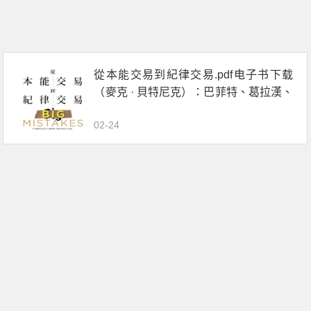
從本能交易到紀律交易.pdf电子书下载
（麥克 · 貝特尼克）：巴菲特、葛拉漢、
李佛摩，16位當代投資大師敗中求勝的
02-24
祕密