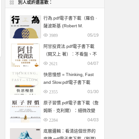
別人或許還喜歡：
行為.pdf電子書下載（羅伯 ·
薩波斯基 (Robert M.
Sapolsky) 著）：暴力、競
05/19
3989
爭、利他，人類行為背後的
阿甘投資法.pdf電子書下載
生物學
（闕又上 著）︰不看盤、不
選股、不挑買點也能穩穩賺
04/07
2621
快思慢想 = Thinking, Fast
and Slow.pdf電子書下載
（康納曼 (Daniel
01/30
2355
Kahneman) ）
原子習慣.pdf電子書下載（詹
姆斯 · 克利爾）：細微改變
帶來巨大成就的實證法則
04/03
2284
底層邏輯：看清這個世界的
底牌.pdf電子書下載（劉潤）