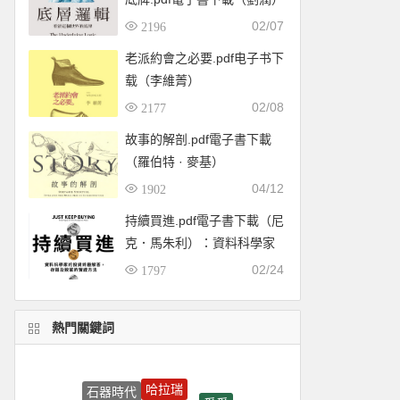
02/07
2196
老派約會之必要.pdf电子书下
载（李維菁）
02/08
2177
故事的解剖.pdf電子書下載
（羅伯特 · 麥基）
04/12
1902
持續買進.pdf電子書下載（尼
克．馬朱利）：資料科學家
的投資終極解答，存錢及致
02/24
1797
富的實證方法
熱門關鍵詞
哈拉瑞
石器時代
愛愛