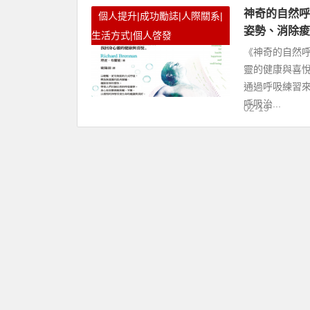
神奇的自然呼
個人提升|成功勵誌|人際關系|
姿勢、消除痠
生活方式|個人啓發
《神奇的自然呼
靈的健康與喜
通過呼吸練習
呼吸治...
02-19