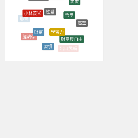
性愛
小林義崇
哲學
耶魯
高華
學習力
財富
經濟學
財富與自由
習慣
出口武賴
朱立安