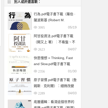
別人或許還喜歡：
行為.pdf電子書下載（羅伯 ·
薩波斯基 (Robert M.
Sapolsky) 著）：暴力、競
05/19
3995
爭、利他，人類行為背後的
阿甘投資法.pdf電子書下載
生物學
（闕又上 著）︰不看盤、不
選股、不挑買點也能穩穩賺
04/07
2623
快思慢想 = Thinking, Fast
and Slow.pdf電子書下載
（康納曼 (Daniel
01/30
2356
Kahneman) ）
原子習慣.pdf電子書下載（詹
姆斯 · 克利爾）：細微改變
帶來巨大成就的實證法則
04/03
2289
底層邏輯：看清這個世界的
底牌.pdf電子書下載（劉潤）