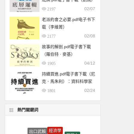
02/07
2197
老派約會之必要.pdf电子书下
载（李維菁）
02/08
2177
故事的解剖.pdf電子書下載
（羅伯特 · 麥基）
04/12
1905
持續買進.pdf電子書下載（尼
克．馬朱利）：資料科學家
的投資終極解答，存錢及致
02/24
1801
富的實證方法
熱門關鍵詞
經濟學
出口武賴
學習力