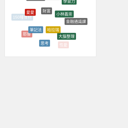
財富
愛愛
小林義崇
150種食材
金融通識課
哈拉瑞
筆記法
耶魯
大腦整理
思考
性愛
人性