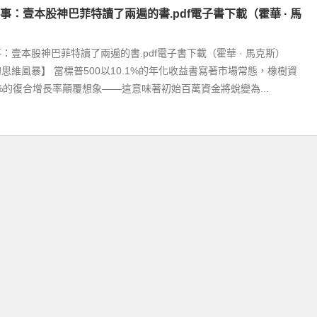
事：壹本股神巴菲特讀了兩遍的書.pdf電子書下載（霍華 · 馬
：壹本股神巴菲特讀了兩遍的書.pdf電子書下載（霍華 · 馬克斯）
思維風暴】 當標普500以10.1%的年化收益書寫著市場常態，橡樹資
9%的復合增長率顛覆想象——這意味著初始百萬資金將蛻變為...