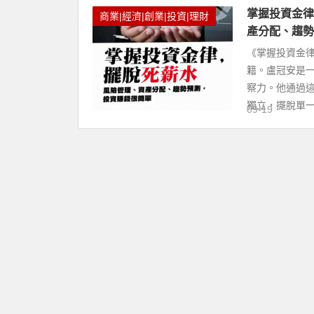
掌握投資金律
商業|經濟|創業|投資|理財
產分配、趨勢
《掌握投資金
籍。盧冠安是
察力。他通過
獨立，擺脫單一.
09-19