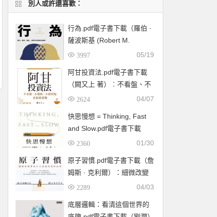
別人或許還喜歡：
行為.pdf電子書下載（羅伯 ·
薩波斯基 (Robert M.
Sapolsky) 著）：暴力、競
05/19
3997
爭、利他，人類行為背後的
阿甘投資法.pdf電子書下載
生物學
（闕又上 著）︰不看盤、不
選股、不挑買點也能穩穩賺
04/07
2624
快思慢想 = Thinking, Fast
and Slow.pdf電子書下載
（康納曼 (Daniel
01/30
2360
Kahneman) ）
原子習慣.pdf電子書下載（詹
姆斯 · 克利爾）：細微改變
帶來巨大成就的實證法則
04/03
2289
底層邏輯：看清這個世界的
底牌.pdf電子書下載（劉潤）