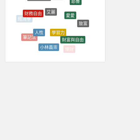
艾麗
財務自由
愛愛
經濟學
致富
學習力
人性
筆記法
財富與自由
小林義崇
理財
金融通識課