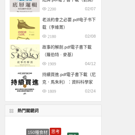
02/07
2200
老派約會之必要.pdf电子书下
载（李維菁）
02/08
2180
故事的解剖.pdf電子書下載
（羅伯特 · 麥基）
04/12
1909
持續買進.pdf電子書下載（尼
克．馬朱利）：資料科學家
的投資終極解答，存錢及致
02/24
1809
富的實證方法
熱門關鍵詞
思考
150種食材
耶魯