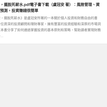
，擺脫死薪水.pdf電子書下載（盧冠安 著）：風險管理、資
預測，投資賺錢很簡單
律，擺脫死薪水》是盧冠安所著的一本關於個人投資和財務自由的書
一位資深的投資顧問和理財專家，擁有豐富的投資經驗和深厚的市場洞
這本書分享了如何通過掌握投資的基本原則和策略，幫助讀者實現財務
..