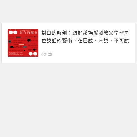
對白的解剖：跟好萊塢編劇教父學習角
色說話的藝術，在已說、未說、不可說
之間，強化故事的深度、角色的厚度、
02-09
風格的魅力.pdf電子書下載（羅伯特 · 麥
基）