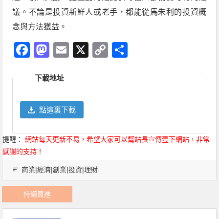
議。不論是投資新鮮人或老手，都能從馬朱利的投資概
念與方法獲益。
Facebook
Mastodon
Email
X
Copy
分
Link
享
下載地址
點這裏下載
提醒：
網站每天更新不易，希望大家可以幫站長宣傳壹下網站，非常
感謝的支持！
商業|經濟|創業|投資|理財
持續買進