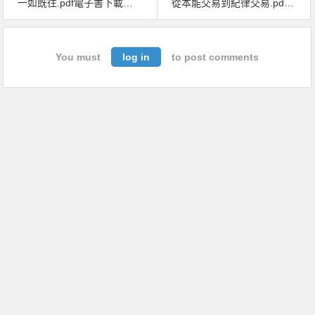
一如既往.pdf電子書下載（摩根 · 豪瑟誒）：不變的人性法則與致富心態
從本能交易到紀律交易.pdf电子书下载（麥克 · 貝特尼克）：巴菲特、葛拉漢、李佛摩，16位當代投資大師敗中求勝的祕密
You must
log in
to post comments