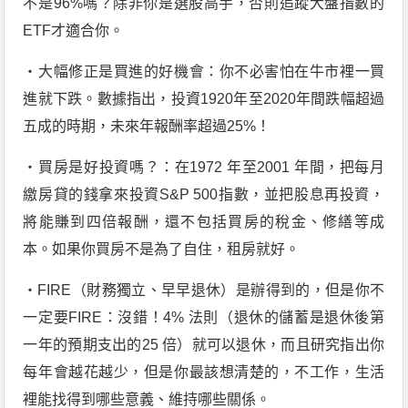
不是96%嗎？除非你是選股高手，否則追蹤大盤指數的
ETF才適合你。
‧大幅修正是買進的好機會：你不必害怕在牛市裡一買
進就下跌。數據指出，投資1920年至2020年間跌幅超過
五成的時期，未來年報酬率超過25%！
‧買房是好投資嗎？：在1972 年至2001 年間，把每月
繳房貸的錢拿來投資S&P 500指數，並把股息再投資，
將能賺到四倍報酬，還不包括買房的稅金、修繕等成
本。如果你買房不是為了自住，租房就好。
‧FIRE（財務獨立、早早退休）是辦得到的，但是你不
一定要FIRE：沒錯！4% 法則（退休的儲蓄是退休後第
一年的預期支出的25 倍）就可以退休，而且研究指出你
每年會越花越少，但是你最該想清楚的，不工作，生活
裡能找得到哪些意義、維持哪些關係。