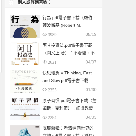
別人或許還喜歡：
行為.pdf電子書下載（羅伯 ·
薩波斯基 (Robert M.
Sapolsky) 著）：暴力、競
05/19
3989
爭、利他，人類行為背後的
阿甘投資法.pdf電子書下載
生物學
（闕又上 著）︰不看盤、不
選股、不挑買點也能穩穩賺
04/07
2621
快思慢想 = Thinking, Fast
and Slow.pdf電子書下載
（康納曼 (Daniel
01/30
2355
Kahneman) ）
原子習慣.pdf電子書下載（詹
姆斯 · 克利爾）：細微改變
帶來巨大成就的實證法則
04/03
2284
底層邏輯：看清這個世界的
底牌.pdf電子書下載（劉潤）