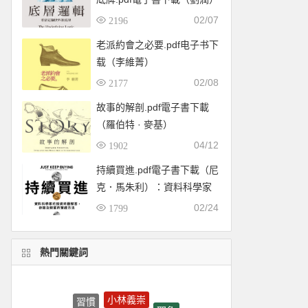
02/07
2196
老派約會之必要.pdf电子书下
载（李維菁）
02/08
2177
故事的解剖.pdf電子書下載
（羅伯特 · 麥基）
04/12
1902
持續買進.pdf電子書下載（尼
克．馬朱利）：資料科學家
的投資終極解答，存錢及致
02/24
1799
富的實證方法
熱門關鍵詞
小林義崇
習慣
耶魯