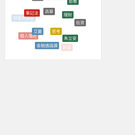
高華
筆記法
理財
財富與自由
投資
思考
艾麗
個人理財
朱立安
金融通識課
財富
山口周