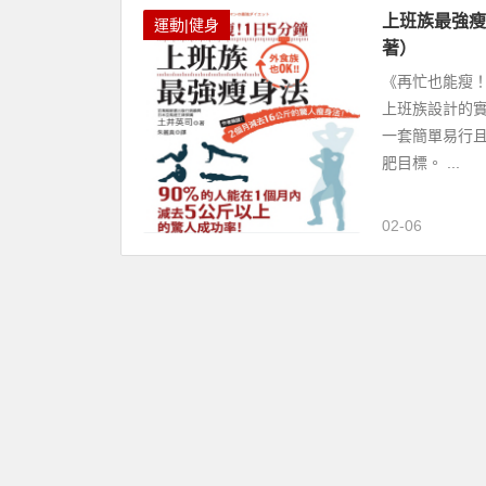
上班族最強瘦
運動|健身
著）
《再忙也能瘦！
上班族設計的
一套簡單易行
肥目標。 ...
02-06