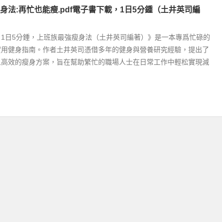
身法:再忙也能瘦.pdf電子書下載，1日5分鍾（土井英司編
1日5分鍾，上班族最強瘦身法（土井英司編著）》是一本專爲忙碌的
實用健身指南。作者土井英司憑借多年的健身與營養研究經驗，提出了
且高效的瘦身方案，旨在幫助繁忙的職場人士在日常工作中輕松實現減