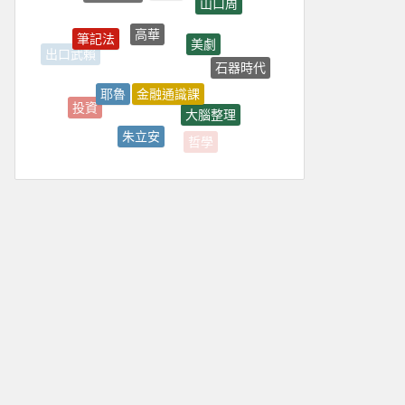
高華
筆記法
美劇
出口武賴
石器時代
金融通識課
耶魯
投資
大腦整理
朱立安
哲學
經濟學