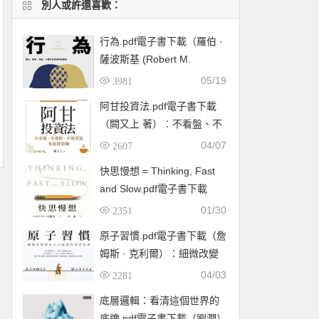
別人或許還喜歡：
行為.pdf電子書下載（羅伯 ·
薩波斯基 (Robert M.
Sapolsky) 著）：暴力、競
05/19
3981
爭、利他，人類行為背後的
阿甘投資法.pdf電子書下載
生物學
（闕又上 著）︰不看盤、不
選股、不挑買點也能穩穩賺
04/07
2607
快思慢想 = Thinking, Fast
and Slow.pdf電子書下載
（康納曼 (Daniel
01/30
2351
Kahneman) ）
原子習慣.pdf電子書下載（詹
姆斯 · 克利爾）：細微改變
帶來巨大成就的實證法則
04/03
2281
底層邏輯：看清這個世界的
底牌.pdf電子書下載（劉潤）