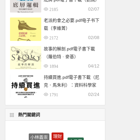
02/07
2185
老派約會之必要.pdf电子书下
载（李維菁）
02/08
2172
故事的解剖.pdf電子書下載
（羅伯特 · 麥基）
04/12
1894
持續買進.pdf電子書下載（尼
克．馬朱利）：資料科學家
的投資終極解答，存錢及致
02/24
1791
富的實證方法
熱門關鍵詞
理財
小林義崇
山口周