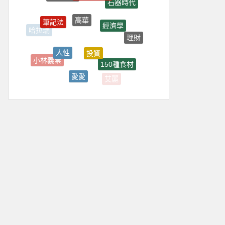
高華
筆記法
經濟學
哈拉瑞
理財
投資
人性
小林義崇
150種食材
愛愛
艾麗
大腦整理