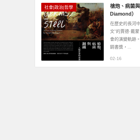
槍炮、病菌與
社會|政治|哲學
Diamond）
在歷史的長河
文”的賈德·戴
會的演變軌跡
銷書獎，...
02-16