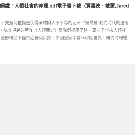
鋼鐵：人類社會的命運.pdf電子書下載（賈裏德．戴蒙,Jared
中，究竟何種變遷使得全球陷入不平等的泥淖？被譽爲“我們時代的達爾
蒙，以其卓越的著作《人類簡史》爲我們揭示了這一萬三千年來人類社
。這部作品不僅榮獲普利策獎、英國皇家學會科學圖書獎、紐約時報暢