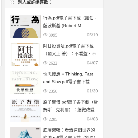
別人或許還喜歡：
行為.pdf電子書下載（羅伯 ·
薩波斯基 (Robert M.
Sapolsky) 著）：暴力、競
05/19
3995
爭、利他，人類行為背後的
阿甘投資法.pdf電子書下載
生物學
（闕又上 著）︰不看盤、不
選股、不挑買點也能穩穩賺
04/07
2622
快思慢想 = Thinking, Fast
and Slow.pdf電子書下載
（康納曼 (Daniel
01/30
2356
Kahneman) ）
原子習慣.pdf電子書下載（詹
姆斯 · 克利爾）：細微改變
帶來巨大成就的實證法則
04/03
2285
底層邏輯：看清這個世界的
底牌.pdf電子書下載（劉潤）