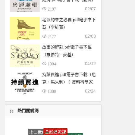
02/07
2197
老派約會之必要.pdf电子书下
载（李維菁）
02/08
2177
故事的解剖.pdf電子書下載
（羅伯特 · 麥基）
04/12
1904
持續買進.pdf電子書下載（尼
克．馬朱利）：資料科學家
的投資終極解答，存錢及致
02/24
1800
富的實證方法
熱門關鍵詞
金融通識課
出口武賴
石器時代