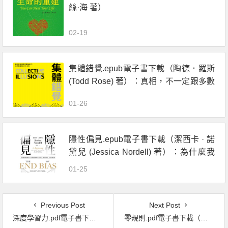
絲·海 著）
02-19
集體錯覺.epub電子書下載（陶德．羅斯
(Todd Rose) 著）：真相，不一定跟多數
人站在同一邊！
01-26
隱性偏見.epub電子書下載（潔西卡 · 諾
黛兒 (Jessica Nordell) 著）：為什麼我
們無法平等看待每個人？
01-25
Previous Post
Next Post
深度學習力.pdf電子書下載（卡爾 · 紐波特 (Cal Newport) 著）：學歷貶值時代，MIT博士教你從大學就脫穎而出的75個成功法則
零規則.pdf電子書下載（裏德‧海斯汀(Reed Hastings) 著）: 高人才密度x完全透明x最低管控，首度完整直擊Netflix圈粉全球的關鍵祕密