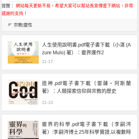
提醒：
網站每天更新不易，希望大家可以幫站長宣傳壹下網站，非常
感謝的支持！
宗教|靈性
人生使用說明書.pdf電子書下載（小湛 (A
zure Mulo) 著）：靈界運作2
11-17
造神.pdf電子書下載（雷薩・阿斯蘭
著）：人類探索信仰與宗教的歷史
11-10
靈界的科學.pdf電子書下載（李嗣涔
著）:李嗣涔博士25年科學實證,以複數時