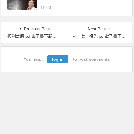
空、量子心靈模型,帶你認識真實宇宙
11-03
Previous Post
Next Post
複利效應.pdf電子書下載（戴倫 · 哈迪 (Darren Hardy) 著）：6步驟引爆收入、生活和各項成就倍數成長
神 · 鬼 · 祖先.pdf電子書下載（焦大衛 著）：一個臺灣鄉村的民間信仰
You must
log in
to post comments