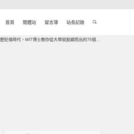
首頁
簡體站
留言簿
站長記錄
）：學歷貶值時代，MIT博士教你從大學就脫穎而出的75個成功法則