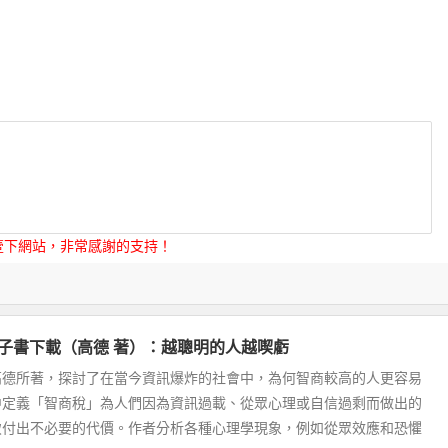
壹下網站，非常感謝的支持！
f電子書下載（高德 著）：越聰明的人越喫虧
高德所著，探討了在當今資訊爆炸的社會中，為何智商較高的人更容易
中定義「智商稅」為人們因為資訊過載、從眾心理或自信過剩而做出的
致付出不必要的代價。作者分析各種心理學現象，例如從眾效應和恐懼