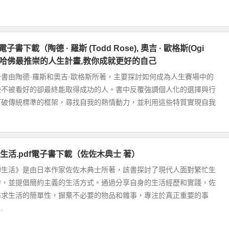
子書下載（陶德 · 羅斯 (Todd Rose), 奧吉 · 歐格斯(Ogi
） : 哈佛最推崇的人生計畫,教你成就更好的自己
書由陶德·羅斯和奧吉·歐格斯所著，主要探討如何成為人生賽場中的
些不被看好的卻最終能取得成功的人。書中反覆強調個人化的選擇與行
打破傳統標準的框架，尋找自我的熱情動力，並利用這些特質實現自我
生活.pdf電子書下載（佐佐木典士 著）
的生活》是由日本作家佐佐木典士所著，該書探討了現代人面對繁忙生
力，並提倡簡約主義的生活方式。通過分享自身的生活經歷和實踐，佐
尋求生活的簡單性，摒棄不必要的物品和雜事，專注於真正重要的事
.