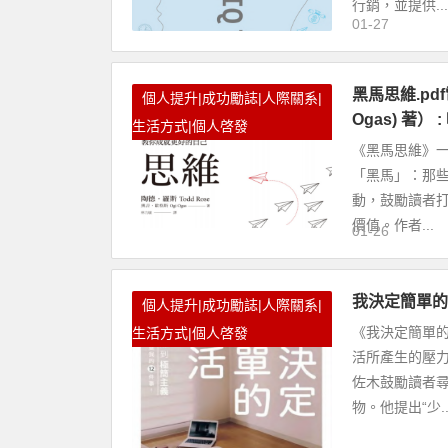
行銷，並提供...
01-27
黑馬思維.pdf電
個人提升|成功勵誌|人際關系|
Ogas) 著
生活方式|個人啓發
《黑馬思維》一
「黑馬」：那
動，鼓勵讀者
價值。作者...
01-26
我決定簡單的
個人提升|成功勵誌|人際關系|
《我決定簡單
生活方式|個人啓發
活所產生的壓
佐木鼓勵讀者
物。他提出“少..