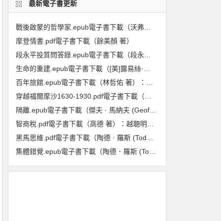
最新電子書更新
戰後啟蒙的哲學家.epub電子書下載（沃弗朗.艾倫伯格 著）:重回1948至1984年,在動盪年代重新探尋啟蒙與理性的力量
摩登情書.pdf電子書下載（餘美顏 著）
段永平投質問答錄.epub電子書下載（段永平 著）（投資邏輯篇）
生命的重建.epub電子書下載（[美]露易絲·海 著）
百年旅館.epub電子書下載（林哲佑 著）：血與淚的歷史
穿越福爾摩沙1630-1930.pdf電子書下載（龐維德(Frédéric Laplanche) 著）：法國人眼中的臺灣印象
隔離.epub電子書下載（傑夫 · 馬納夫 (Geoff Manaugh), 妮可拉 · 特莉 (Nicola Twilley) 著）：封城防疫的歷史、現在與未來
智商稅.pdf電子書下載（高德 著）：越聰明的人越喫虧
黑馬思維.pdf電子書下載（陶德 · 羅斯 (Todd Rose), 奧吉 · 歐格斯(Ogi Ogas) 著） : 哈佛最推崇的人生計畫,教你成就更好的自己
集體錯覺.epub電子書下載（陶德．羅斯 (Todd Rose) 著）：真相，不一定跟多數人站在同一邊！