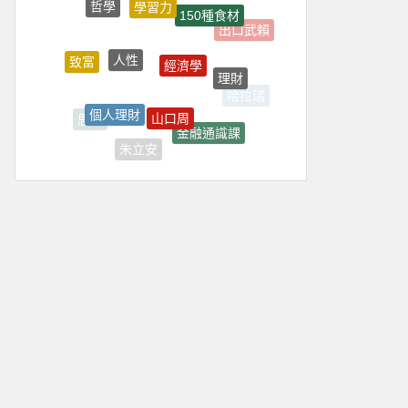
哲學
150種食材
出口武賴
人性
經濟學
致富
理財
哈拉瑞
個人理財
山口周
思考
金融通識課
朱立安