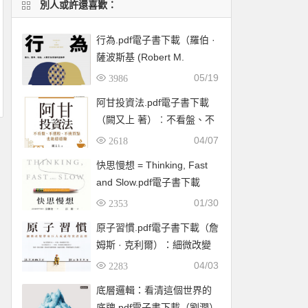
別人或許還喜歡：
行為.pdf電子書下載（羅伯 ·
薩波斯基 (Robert M.
Sapolsky) 著）：暴力、競
05/19
3986
爭、利他，人類行為背後的
阿甘投資法.pdf電子書下載
生物學
（闕又上 著）︰不看盤、不
選股、不挑買點也能穩穩賺
04/07
2618
快思慢想 = Thinking, Fast
and Slow.pdf電子書下載
（康納曼 (Daniel
01/30
2353
Kahneman) ）
原子習慣.pdf電子書下載（詹
姆斯 · 克利爾）：細微改變
帶來巨大成就的實證法則
04/03
2283
底層邏輯：看清這個世界的
底牌.pdf電子書下載（劉潤）