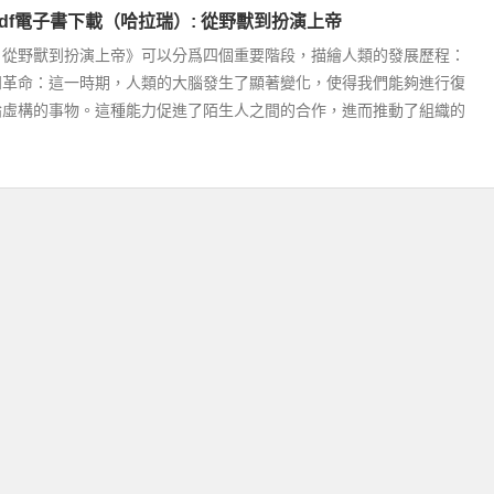
pdf電子書下載（哈拉瑞）: 從野獸到扮演上帝
：從野獸到扮演上帝》可以分爲四個重要階段，描繪人類的發展歷程：
知革命：這一時期，人類的大腦發生了顯著變化，使得我們能夠進行復
論虛構的事物。這種能力促進了陌生人之間的合作，進而推動了組織的