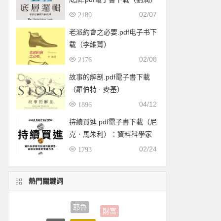
02/07
2189
老派約會之必要.pdf电子书下
载（李維菁）
02/08
2176
故事的解剖.pdf電子書下載
（羅伯特 · 麥基）
04/12
1896
持續買進.pdf電子書下載（尼
克．馬朱利）：資料科學家
的投資終極解答，存錢及致
02/24
1793
富的實證方法
熱門關鍵詞
耶魯
學習力