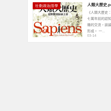
人類大歷史.
社會|政治|哲學
《人類大歷史
七萬年前的認
雜的交流，談
形成。 一...
03-14