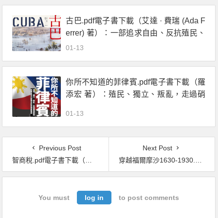
古巴.pdf電子書下載（艾達 · 費瑞 (Ada F
errer) 著）：一部追求自由、反抗殖民、
與美國交織的史詩
01-13
你所不知道的菲律賓.pdf電子書下載（羅
添宏 著）：殖民、獨立、叛亂，走過硝
煙戰雨與黃金年代創造出的菲律賓驚奇
01-13
Previous Post
Next Post
智商稅.pdf電子書下載（高德 著）：越聰明的人越喫虧
穿越福爾摩沙1630-1930.pdf電子書下載（龐維德(Frédéric Laplanche) 著）：法國人眼中的臺灣印象
You must
log in
to post comments