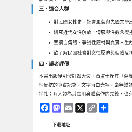
三、適合人群
對民國女性史、社會風貌與先鋒文學
研究近代女性解放、情感與性觀念變
喜讀自傳體、爭議性題材與真實人生
欲了解民國社會對女性壓迫與個體反
四、讀者評價
本書出版後引發軒然大波，衛道士斥其「傷
性反抗的真實記錄，文字直白赤裸，毫無矯
掙扎；有人認為其是用身體寫作的先鋒，也
Facebook
Mastodon
Email
X
Copy
分
Link
享
下載地址