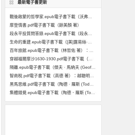
最新電子書更新
戰後啟蒙的哲學家.epub電子書下載（沃弗朗.艾倫伯格 著）:重回1948至1984年,在動盪年代重新探尋啟蒙與理性的力量
摩登情書.pdf電子書下載（餘美顏 著）
段永平投質問答錄.epub電子書下載（段永平 著）（投資邏輯篇）
生命的重建.epub電子書下載（[美]露易絲·海 著）
百年旅館.epub電子書下載（林哲佑 著）：血與淚的歷史
穿越福爾摩沙1630-1930.pdf電子書下載（龐維德(Frédéric Laplanche) 著）：法國人眼中的臺灣印象
隔離.epub電子書下載（傑夫 · 馬納夫 (Geoff Manaugh), 妮可拉 · 特莉 (Nicola Twilley) 著）：封城防疫的歷史、現在與未來
智商稅.pdf電子書下載（高德 著）：越聰明的人越喫虧
黑馬思維.pdf電子書下載（陶德 · 羅斯 (Todd Rose), 奧吉 · 歐格斯(Ogi Ogas) 著） : 哈佛最推崇的人生計畫,教你成就更好的自己
集體錯覺.epub電子書下載（陶德．羅斯 (Todd Rose) 著）：真相，不一定跟多數人站在同一邊！