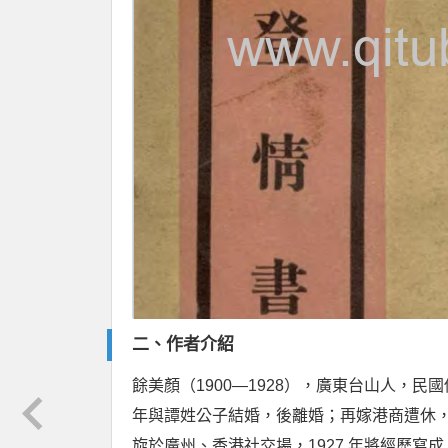
二、作者介紹
餘美顏（1900—1928），廣東台山人，民
年與譚姓公子結婚，後離婚；再嫁港商遭休
旋於廣州、香港社交場，1927 年將經歷寫成《