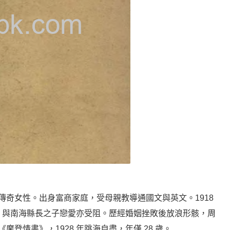
國傳奇女性。出身富商家庭，受母親教導通國文與英文。1918
，與南海縣長之子戀愛亦受阻。歷經婚姻挫敗後放浪形骸，周
摩登情書》，1928 年跳海自盡，年僅 28 歲。