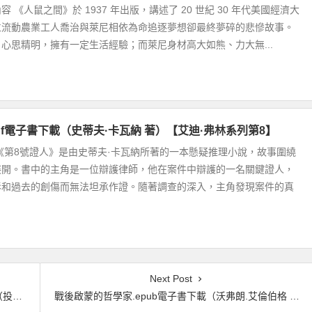
 《人鼠之間》於 1937 年出版，講述了 20 世紀 30 年代美國經濟大
位流動農業工人喬治與萊尼相依為命追逐夢想卻最終夢碎的悲慘故事。
心思精明，擁有一定生活經驗；而萊尼身材高大如熊、力大無...
df電子書下載（史蒂夫·卡瓦納 著）【艾迪·弗林系列第8】
《第8號證人》是由史蒂夫·卡瓦納所著的一本懸疑推理小說，故事圍繞
展開。書中的主角是一位辯護律師，他在案件中辯護的一名關鍵證人，
影和過去的創傷而無法坦承作證。隨著調查的深入，主角發現案件的真
Next Post
篇）
戰後啟蒙的哲學家.epub電子書下載（沃弗朗.艾倫伯格 著）:重回1948至1984年,在動盪年代重新探尋啟蒙與理性的力量