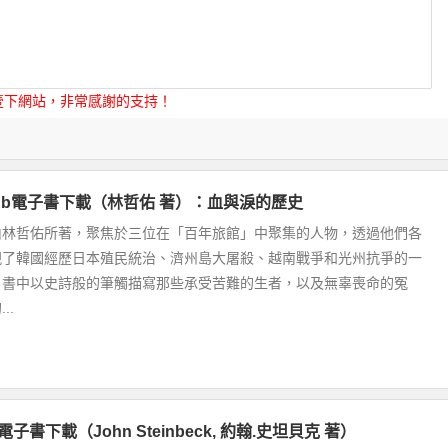
壹下網站，非常感謝的支持！
pub電子書下載（林哲佑 著）：血與淚的歷史
由林哲佑所著，聚焦於三位在「百年旅館」中聚集的人物，透過他們各
現了韓國經歷日本殖民統治、濟州島大屠殺、越南戰爭和光州抗爭的一
。書中以史詩般的筆觸描寫那些承受苦難的生者，以及無辜喪命的冤
..
電子書下載（John Steinbeck, 約翰.史坦貝克 著）