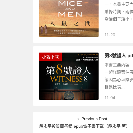
一、本書主要內容
蕭條時期，兩
喬治個子矮小、
11-20
第8號證人.p
小說下載
本書主要內容 
一起謀殺案件
卻因為心理陰
相遠比表...
11-04
Previous Post
段永平投質問答錄.epub電子書下載（段永平 著）（投資邏輯