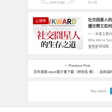
01-25
社交囧星人的生存
心理學
擅交際又如何
一、本書主要內容 
Why We're S
會學等領域數...
12-15
Previous Post
百年旅館.epub電子書下載（林哲佑 著）：血與淚
You must