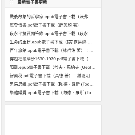
最新電子書更新
戰後啟蒙的哲學家.epub電子書下載（沃弗朗.艾倫伯格 著）:重回1948至1984年,在動盪年代重新探尋啟蒙與理性的力量
摩登情書.pdf電子書下載（餘美顏 著）
段永平投質問答錄.epub電子書下載（段永平 著）（投資邏輯篇）
生命的重建.epub電子書下載（[美]露易絲·海 著）
百年旅館.epub電子書下載（林哲佑 著）：血與淚的歷史
穿越福爾摩沙1630-1930.pdf電子書下載（龐維德(Frédéric Laplanche) 著）：法國人眼中的臺灣印象
隔離.epub電子書下載（傑夫 · 馬納夫 (Geoff Manaugh), 妮可拉 · 特莉 (Nicola Twilley) 著）：封城防疫的歷史、現在與未來
智商稅.pdf電子書下載（高德 著）：越聰明的人越喫虧
黑馬思維.pdf電子書下載（陶德 · 羅斯 (Todd Rose), 奧吉 · 歐格斯(Ogi Ogas) 著） : 哈佛最推崇的人生計畫,教你成就更好的自己
集體錯覺.epub電子書下載（陶德．羅斯 (Todd Rose) 著）：真相，不一定跟多數人站在同一邊！