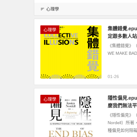
心理學
集體錯覺.ep
心理學
定跟多數人站
《集體錯覺》（Collec
WE MAKE BA
01-26
隱性偏見.epu
心理學
麼我們無法平
《隱性偏見》（The
Nordell
種偏見如何阻礙