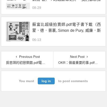
索的電影製造祕密
08-29
蘇富比超級拍賣師.pdf電子書下載（西
蒙．德．普裏, Simon de Pury, 威廉．斯
德蒂姆, William Stadiem 著）：在訃聞
06-13
尋找商機、從八卦掌握客戶，一窺千萬
美元一槌入袋的藝術品拍賣場
Previous Post
Next Post
房思琪的初戀樂園.pdf電子書下載（林奕含 著）
OKR：做最重要的事.pdf電子書下載（約翰•杜爾（John Doerr）著）
You must
log in
to post comments