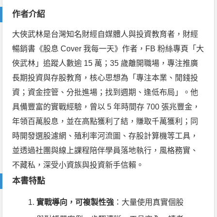
作者介紹
大俠武林是台灣知名財經自媒體人與投資教育者，財經
暢銷書《股息 Cover 我每一天》作者，FB 粉絲專頁「大
俠武林」追蹤人數逾 15 萬；35 歲離開職場，專注推廣
長期投資與存股教育，核心思想為「專注本業、閒錢投
資；資金控管、分批進場；找到週期、逢低布局」。他
具備豐富的實戰經驗，曾以 5 年時間存 700 張兆豐金，
年領百萬股息，並在高點獲利了結，賺取千萬獲利；同
時開發選股濾網、殖利率河流圖、存股計算機等工具，
並透過社團與線上課程陪伴學員落地執行，風格務實、
不藏私，深受小資族與投資新手信賴。
本書特點
實戰導向，可複製性強
：大量使用真實個股