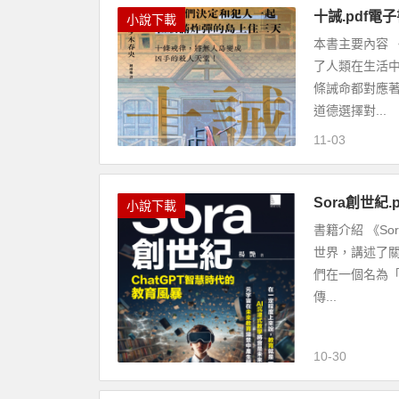
十誡.pdf電
小說下載
本書主要內容
了人類在生活
條誡命都對應
道德選擇對...
11-03
Sora創世紀
小說下載
書籍介紹 《S
世界，講述了
們在一個名為「
傳...
10-30