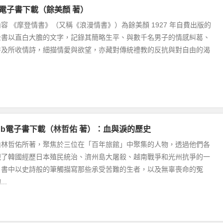
f電子書下載（餘美顏 著）
容 《摩登情書》（又稱《浪漫情書》）為餘美顏 1927 年自費出版的
全書以直白大膽的文字，記錄其簡略生平、與數千名男子的情感糾葛、
書及所收情詩，細描情愛與欲望，亦藏對傳統禮教的反抗與對自由的渴
pub電子書下載（林哲佑 著）：血與淚的歷史
由林哲佑所著，聚焦於三位在「百年旅館」中聚集的人物，透過他們各
現了韓國經歷日本殖民統治、濟州島大屠殺、越南戰爭和光州抗爭的一
。書中以史詩般的筆觸描寫那些承受苦難的生者，以及無辜喪命的冤
..