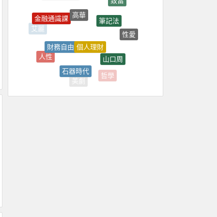
高華
筆記法
金融通識課
性愛
艾麗
個人理財
財務自由
山口周
人性
學習力
石器時代
哲學
美劇