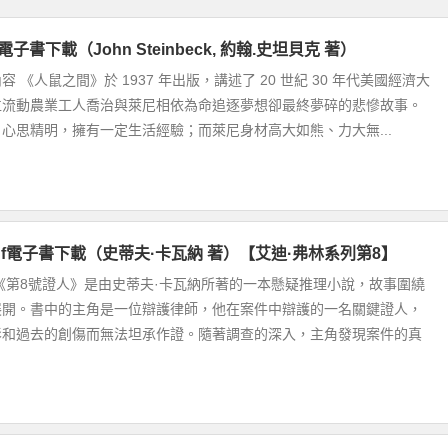
電子書下載（John Steinbeck, 約翰.史坦貝克 著）
 《人鼠之間》於 1937 年出版，講述了 20 世紀 30 年代美國經濟大
位流動農業工人喬治與萊尼相依為命追逐夢想卻最終夢碎的悲慘故事。
心思精明，擁有一定生活經驗；而萊尼身材高大如熊、力大無...
df電子書下載（史蒂夫·卡瓦納 著）【艾迪·弗林系列第8】
《第8號證人》是由史蒂夫·卡瓦納所著的一本懸疑推理小說，故事圍繞
展開。書中的主角是一位辯護律師，他在案件中辯護的一名關鍵證人，
影和過去的創傷而無法坦承作證。隨著調查的深入，主角發現案件的真