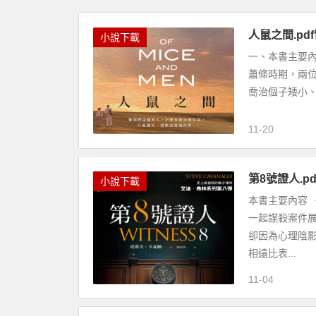
人鼠之間.pdf
小說下載
一、本書主要內容
蕭條時期，兩
喬治個子矮小、
11-20
第8號證人.p
小說下載
本書主要內容 
一起謀殺案件
卻因為心理陰
相遠比表...
11-04