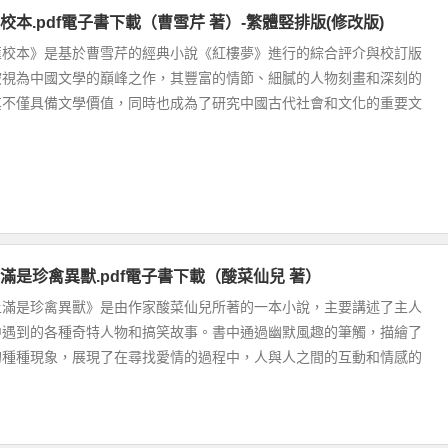
本.pdf電子書下載（曹雪芹 著）-繁體竪排版(修改版)
匯校本》是基於曹雪芹的經典小說《紅樓夢》進行的綜合評介與校訂版
被視為中國文學的巔峰之作，其豐富的情節、細膩的人物刻畫和深刻的
其不僅具備文學價值，同時也成為了研究中國古代社會和文化的重要文
滿是珍禽異獸.pdf電子書下載（酸菜仙兒 著）
上滿是珍禽異獸》是由作家酸菜仙兒所著的一本小說，主要講述了主人
中遇到的各種奇特人物和搞笑故事。書中通過幽默風趣的筆觸，描繪了
的種種現象，展現了在尋找愛情的過程中，人與人之間的互動和情感的