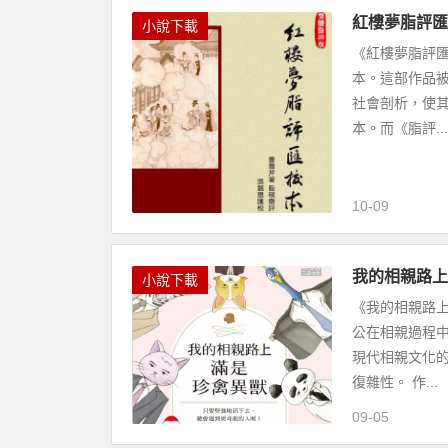
紅樓夢脂評匯校
小說下載
《紅樓夢脂評
本。這部作品
社會剖析，使
本。而《脂評...
10-09
我的相親路上
小說下載
《我的相親路
公在相親過程
現代相親文化
復雜性。 作...
09-05