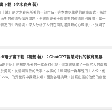
子書下載（夕木春央 著）
 《十誡》是夕木春央所著的一部作品，這本書以生動的故事形式，探討
中面對的道德與倫理問題。全書圍繞著十條重要的道德原則展開，每一
著特定的生活情境，深入分析了人們在面對選擇時的心理掙扎，強調了
.pdf電子書下載（楊艷 著）：ChatGPT智慧時代的教育風暴
ora創世紀》是楊艷所著的一本奇幻小說，這本書構建了一個宏大的虛構
關於勇氣、友情與冒險的故事。故事的主軸圍繞一群年輕的主人公，他
Sora」的異世界中探索未知，面對各種挑戰，譜寫出屬於他們的創世