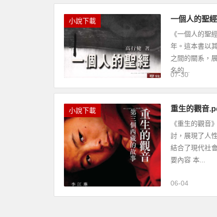
一個人的聖經
小說下載
《一個人的聖經
年。這本書以
之間的關系，展
名的...
07-30
重生的觀音.p
小說下載
《重生的觀音
討，展現了人
結合了現代社
要內容 本...
06-04