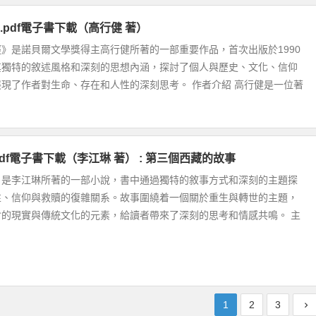
.pdf電子書下載（高行健 著）
》是諾貝爾文學獎得主高行健所著的一部重要作品，首次出版於1990
其獨特的敘述風格和深刻的思想內涵，探討了個人與歷史、文化、信仰
現了作者對生命、存在和人性的深刻思考。 作者介紹 高行健是一位著
df電子書下載（李江琳 著） : 第三個西藏的故事
》是李江琳所著的一部小說，書中通過獨特的敘事方式和深刻的主題探
性、信仰與救贖的復雜關系。故事圍繞着一個關於重生與轉世的主題，
會的現實與傳統文化的元素，給讀者帶來了深刻的思考和情感共鳴。 主
1
2
3