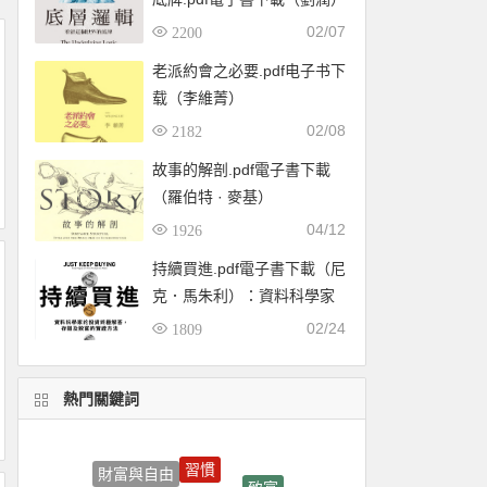
02/07
2200
老派約會之必要.pdf电子书下
载（李維菁）
02/08
2182
故事的解剖.pdf電子書下載
（羅伯特 · 麥基）
04/12
1926
持續買進.pdf電子書下載（尼
克．馬朱利）：資料科學家
的投資終極解答，存錢及致
02/24
1809
富的實證方法
熱門關鍵詞
習慣
致富