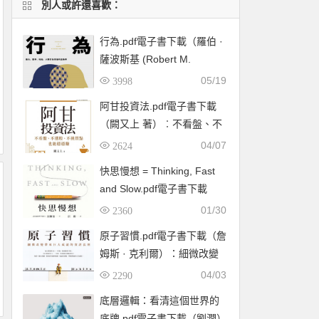
別人或許還喜歡：
行為.pdf電子書下載（羅伯 ·
薩波斯基 (Robert M.
Sapolsky) 著）：暴力、競
05/19
3998
爭、利他，人類行為背後的
阿甘投資法.pdf電子書下載
生物學
（闕又上 著）︰不看盤、不
選股、不挑買點也能穩穩賺
04/07
2624
快思慢想 = Thinking, Fast
and Slow.pdf電子書下載
（康納曼 (Daniel
01/30
2360
Kahneman) ）
原子習慣.pdf電子書下載（詹
姆斯 · 克利爾）：細微改變
帶來巨大成就的實證法則
04/03
2290
底層邏輯：看清這個世界的
底牌.pdf電子書下載（劉潤）