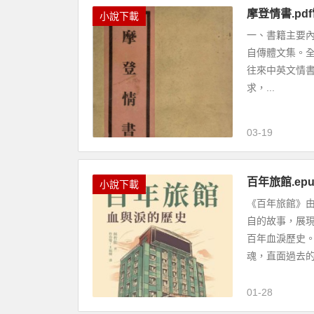
摩登情書.pd
小說下載
一、書籍主要內
自傳體文集。
往來中英文情
求，...
03-19
百年旅館.e
小說下載
《百年旅館》
自的故事，展
百年血淚歷史
魂，直面過去的.
01-28