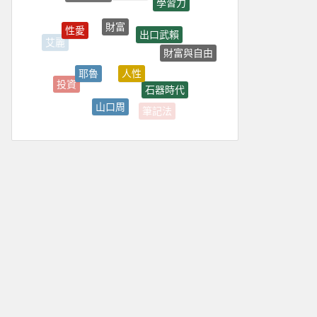
財富
性愛
出口武賴
艾麗
財富與自由
人性
耶魯
投資
石器時代
山口周
筆記法
習慣