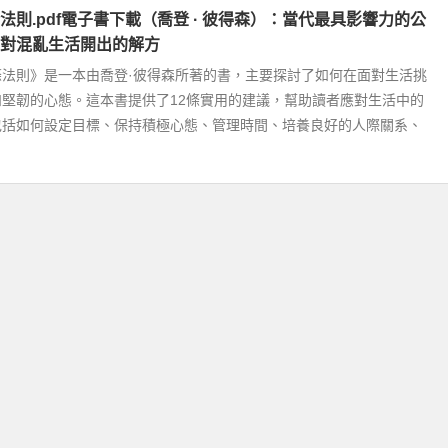
法則.pdf電子書下載（喬登 · 彼得森）：當代最具影響力的公
對混亂生活開出的解方
條法則》是一本由喬登·彼得森所著的書，主要探討了如何在面對生活挑
堅韌的心態。這本書提供了12條實用的建議，幫助讀者應對生活中的
包括如何設定目標、保持積極心態、管理時間、培養良好的人際關系、