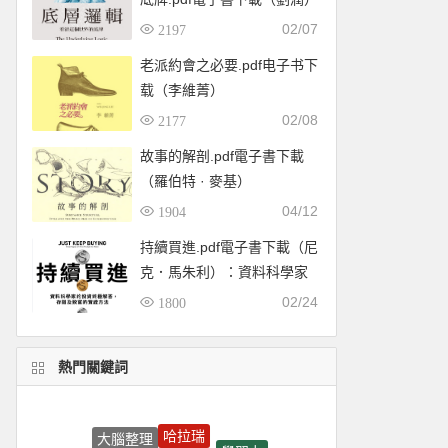
02/07
2197
老派約會之必要.pdf电子书下
载（李維菁）
02/08
2177
故事的解剖.pdf電子書下載
（羅伯特 · 麥基）
04/12
1904
持續買進.pdf電子書下載（尼
克．馬朱利）：資料科學家
的投資終極解答，存錢及致
02/24
1800
富的實證方法
熱門關鍵詞
哈拉瑞
大腦整理
學習力