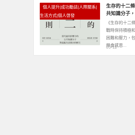
生存的十二條
個人提升|成功勵誌|人際關系|
共知識分子，
生活方式|個人啓發
《生存的十二
戰時保持積極和
困難和壓力，
學會感恩...
03-11