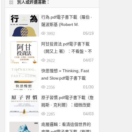
別人或許還喜歡：
行為.pdf電子書下載（羅伯 ·
薩波斯基 (Robert M.
Sapolsky) 著）：暴力、競
05/19
3992
爭、利他，人類行為背後的
阿甘投資法.pdf電子書下載
生物學
（闕又上 著）︰不看盤、不
選股、不挑買點也能穩穩賺
04/07
2622
快思慢想 = Thinking, Fast
and Slow.pdf電子書下載
（康納曼 (Daniel
01/30
2356
Kahneman) ）
原子習慣.pdf電子書下載（詹
姆斯 · 克利爾）：細微改變
帶來巨大成就的實證法則
04/03
2285
底層邏輯：看清這個世界的
底牌.pdf電子書下載（劉潤）