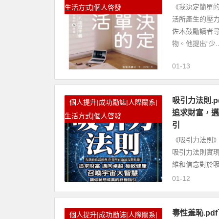
《我決定簡單
生活方式|個人啓發
活所產生的壓
佐木鼓勵讀者
物。他提出“少..
01-13
吸引力法則.pdf
個人提升|成功勵誌|人際關系|
追求財富，邁
生活方式|個人啓發
引
《吸引力法則》是華
吸引力法則實
維和信念對於吸
01-12
毒性羞恥.pdf
個人提升|成功勵誌|人際關系|