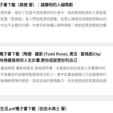
f電子書下載（高德 著）：越聰明的人越喫虧
高德所著，探討了在當今資訊爆炸的社會中，為何智商較高的人更容易
中定義「智商稅」為人們因為資訊過載、從眾心理或自信過剩而做出的
致付出不必要的代價。作者分析各種心理學現象，例如從眾效應和恐懼
子書下載（陶德 · 羅斯 (Todd Rose), 奧吉 · 歐格斯(Ogi
） : 哈佛最推崇的人生計畫,教你成就更好的自己
書由陶德·羅斯和奧吉·歐格斯所著，主要探討如何成為人生賽場中的
些不被看好的卻最終能取得成功的人。書中反覆強調個人化的選擇與行
打破傳統標準的框架，尋找自我的熱情動力，並利用這些特質實現自我
生活.pdf電子書下載（佐佐木典士 著）