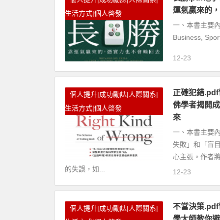
運氣贏來的，
生活方式|個人啓發
一、本書主要內容 本書原
Business, 
12-23
正確犯錯.pdf
個人提升|成功勵誌|人際關系|
佛學者揭開成
生活方式|個人啓發
來
一、本書主要
失敗」和「盲
心主張。作者
的失誤，如...
12-23
不當決策.pdf
個人提升|成功勵誌|人際關系|
學大師教你避