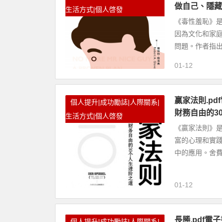
做自己、隱藏
生活方式|個人啓發
《毒性羞恥》是羅
因為文化和家
問題。作者指出
01-12
贏家法則.pdf
個人提升|成功勵誌|人際關系|
財務自由的3
生活方式|個人啓發
《贏家法則》是德
富的心理和實
中的應用。舍費
01-12
長勝.pdf電子
個人提升|成功勵誌|人際關系|