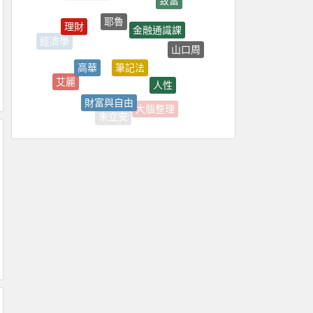
耶魯
金融通識課
理財
經濟學
山口周
筆記法
高華
人性
艾麗
美劇
財富與自由
大腦整理
朱立安