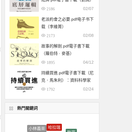
02/07
2186
老派約會之必要.pdf电子书下
载（李維菁）
02/08
2173
故事的解剖.pdf電子書下載
（羅伯特 · 麥基）
04/12
1895
持續買進.pdf電子書下載（尼
克．馬朱利）：資料科學家
的投資終極解答，存錢及致
02/24
1792
富的實證方法
熱門關鍵詞
哈拉瑞
小林義崇
致富