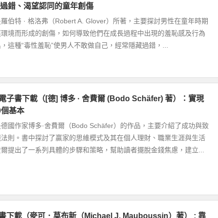
過錯、渴望認同的童年創傷
伯特 · 格洛弗（Robert A. Glover）所著，主要探討男性在童年時期
庭環境而形成的創傷，如何導致他們在成長過程中出現的羞恥感及行為
，這種“毒性羞恥”使男人不敢做自己，經常隱藏過錯，...
電子書下載（[德] 博多 · 舍費爾 (Bodo Schäfer) 著）：實現
0個基本
國作家博多·舍費爾（Bodo Schäfer）的作品，主要介紹了成功與致
踐法則。書中探討了贏家的思維模式及其在個人理財、職業生涯與生活
爾提出了一系列具體的步驟和策略，幫助讀者擺脫金錢焦慮，建立...
書下載（麥可．莫布新（Michael J. Mauboussin）著） : 靠