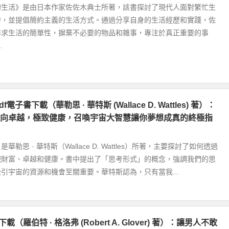
的生活》是由日本作家佐佐木典士所著，該書探討了現代人面對繁忙生
力，並提倡簡約主義的生活方式。通過分享自身的生活經歷和實踐，佐
尋求生活的簡單性，摒棄不必要的物品和雜事，專注於真正重要的事
.
電子書下載（華勒思 · 華特斯 (Wallace D. Wattles) 著）：
向卓越，極致健康，召喚宇宙大智慧讓你夢想成真的終極指
勒思 · 華特斯（Wallace D. Wattles）所著，主要探討了如何透過
現財富、卓越和健康。書中提出了「思考形式」的概念，強調我們的思
引宇宙的資源和機會至關重要。華特斯認為，只有當我...
下載（羅伯特 · 格洛弗 (Robert A. Glover) 著）：讓男人不敢