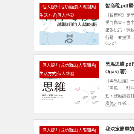
智商稅.pd
個人提升|成功勵誌|人際關系|
《智商税》是
生活方式|個人啓發
受到傷害。書
錯誤決策，導
行銷，並提供...
01-27
黑馬思維.pdf電
個人提升|成功勵誌|人際關系|
Ogas) 著
生活方式|個人啓發
《黑馬思維》一
「黑馬」：那
動，鼓勵讀者
價值。作者...
01-26
我決定簡單的
個人提升|成功勵誌|人際關系|