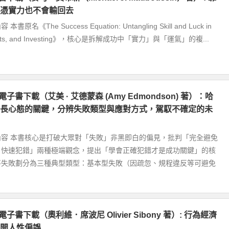
憑實力也不會輸回去
名《The Success Equation: Untangling Skill and Luck in
Sports, and Investing》，核心是拆解成功中「實力」與「運氣」的複...
電子書下載（艾美 · 艾德蒙森 (Amy Edmondson) 著）：哈
長心態的關鍵，分辨失敗類型與應對方式，駕馭不確定的未
內容 本書核心是打破大眾對「失敗」非黑即白的偏見，批判「完全避免
目快速犯錯」兩種極端觀念，提出「學會正確犯錯才是成功關鍵」的核
將失敗劃分為三種典型類型：基本型失敗（因疏忽、規程違反等可避免
電子書下載（奧利維．席波尼 Olivier Sibony 著）: 行為經濟
開人性偏誤