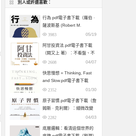
別人或許還喜歡：
行為.pdf電子書下載（羅伯 ·
薩波斯基 (Robert M.
Sapolsky) 著）：暴力、競
05/19
3983
爭、利他，人類行為背後的
阿甘投資法.pdf電子書下載
生物學
（闕又上 著）︰不看盤、不
選股、不挑買點也能穩穩賺
04/07
2608
快思慢想 = Thinking, Fast
and Slow.pdf電子書下載
（康納曼 (Daniel
01/30
2352
Kahneman) ）
原子習慣.pdf電子書下載（詹
姆斯 · 克利爾）：細微改變
帶來巨大成就的實證法則
04/03
2282
底層邏輯：看清這個世界的
底牌.pdf電子書下載（劉潤）