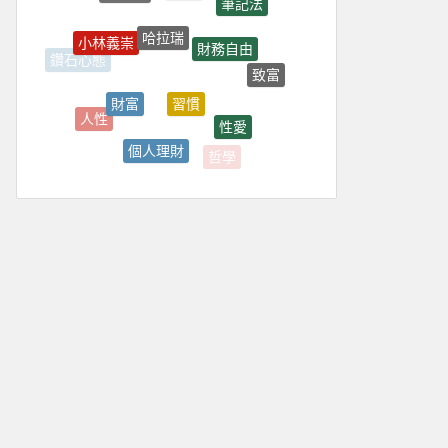
哈拉瑞
小林義崇
財務自由
鑽石心態
致富
習慣
財富
人性
性愛
個人理財
哲學
金融通識課