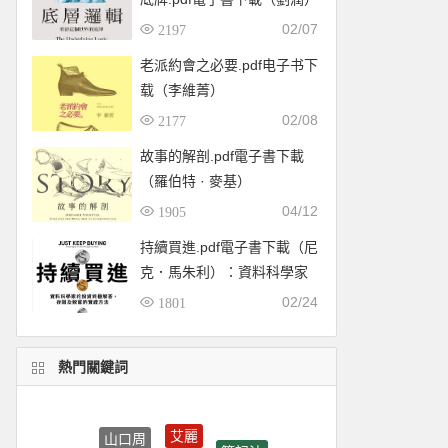
02/07
2197
老派約會之必要.pdf电子书下
载（李維菁）
02/08
2177
故事的解剖.pdf電子書下載
（羅伯特 · 麥基）
04/12
1905
持續買進.pdf電子書下載（尼
克．馬朱利）：資料科學家
的投資終極解答，存錢及致
02/24
1801
富的實證方法
熱門關鍵詞
艾麗
山口周
筆記法