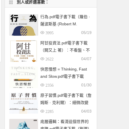
別人或許還喜歡：
行為.pdf電子書下載（羅伯 ·
薩波斯基 (Robert M.
Sapolsky) 著）：暴力、競
05/19
3995
爭、利他，人類行為背後的
阿甘投資法.pdf電子書下載
生物學
（闕又上 著）︰不看盤、不
選股、不挑買點也能穩穩賺
04/07
2622
快思慢想 = Thinking, Fast
and Slow.pdf電子書下載
（康納曼 (Daniel
01/30
2356
Kahneman) ）
原子習慣.pdf電子書下載（詹
姆斯 · 克利爾）：細微改變
帶來巨大成就的實證法則
04/03
2285
底層邏輯：看清這個世界的
底牌.pdf電子書下載（劉潤）