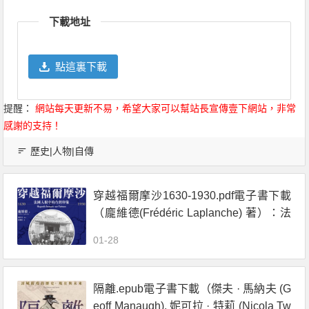
Link
享
下載地址
點這裏下載
提醒：
網站每天更新不易，希望大家可以幫站長宣傳壹下網站，非常
感謝的支持！
歷史|人物|自傳
穿越福爾摩沙1630-1930.pdf電子書下載
（龐維德(Frédéric Laplanche) 著）：法
國人眼中的臺灣印象
01-28
隔離.epub電子書下載（傑夫 · 馬納夫 (G
eoff Manaugh), 妮可拉 · 特莉 (Nicola Tw