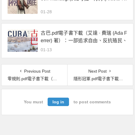
illey) 著）：封城防疫的歷史、現在與未
01-28
來
古巴.pdf電子書下載（艾達 · 費瑞 (Ada F
errer) 著）：一部追求自由、反抗殖民、
與美國交織的史詩
01-13
Previous Post
Next Post
零規則.pdf電子書下載（裏德‧海斯汀(Reed Hastings), 艾琳‧梅爾(Erin Meyer)著）: 高人才密度x完全透明x最低管控，首度完整直擊Netflix圈粉全球的關鍵祕密
隱形冠軍.pdf電子書下載（赫曼．西蒙 著）：21世紀最被低估的競爭優勢
You must
log in
to post comments