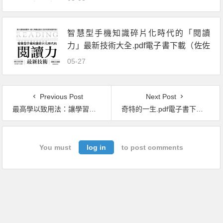
能專注、不拖延，提高記憶力，學會如
何學習 (二版)
智慧型手機知識碎片化時代的「閱讀
力」最新技術大全.pdf電子書下載（佐佐
木俊尚 著）
05-27
Previous Post
Next Post
最高學以致用法：讓學習發揮最大成果的輸出大全.pdf電子書下載（樺澤紫苑）
奇特的一生.pdf電子書下載（格列寧）
You must
log in
to post comments