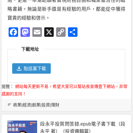
南，更是一本幫助讀者實現財務自由和職業靈活性的戰
略書籍。無論是新手還是有經驗的用戶，都能從中獲得
寶貴的經驗和啓示。
Facebook
Mastodon
Email
X
Copy
分
Link
享
下載地址
點這裏下載
提醒：
網站每天更新不易，希望大家可以幫站長宣傳壹下網站，非常
感謝的支持！
商業|經濟|創業|投資|理財
段永平投質問答錄.epub電子書下載（段
永平 著）（投資邏輯篇）