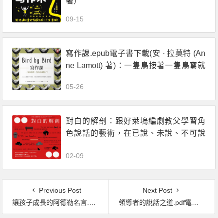
著）
09-15
寫作課.epub電子書下載(安 · 拉莫特 (An
ne Lamott) 著)：一隻鳥接著一隻鳥寫就
對了！
05-26
對白的解剖：跟好萊塢編劇教父學習角
色說話的藝術，在已說、未說、不可說
之間，強化故事的深度、角色的厚度、
02-09
風格的魅力.pdf電子書下載（羅伯特 · 麥
基）
Previous Post
Next Post
讓孩子成長的阿德勒名言.pdf電子書下載（岸見一郎 著）
領導者的說話之道.pdf電子書下載（凱文．莫瑞（Kevin Murray）著）：全球百大CEO打造「領袖語言」的12堂溝通課