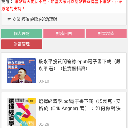
提醒：
網站每天更新不易，希望大家可以幫站長宣傳壹下網站，非常
感謝的支持！
商業|經濟|創業|投資|理財
個人理財
財務自由
財富增值
財富管理
段永平投質問答錄.epub電子書下載（段
永平 著）（投資邏輯篇）
03-18
選擇經濟學.pdf電子書下載（埃裏克 · 安
格納 (Erik Angner) 著）：如何做對決
策，讓人生更富足、幸福、美好
01-26