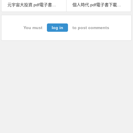
元宇宙大投資.pdf電子書下載 (焦娟、易歡歡、毛永豐 著)
個人時代.pdf電子書下載（宋吉永 著）：不能只是去做，重點是你「想」怎麼做
You must
log in
to post comments