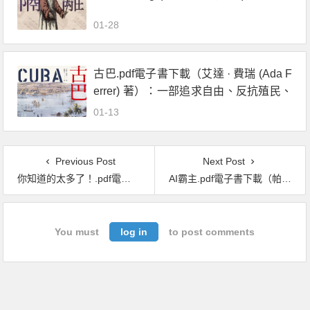
illey) 著）：封城防疫的歷史、現在與未
01-28
來
古巴.pdf電子書下載（艾達 · 費瑞 (Ada F
errer) 著）：一部追求自由、反抗殖民、
與美國交織的史詩
01-13
Previous Post
Next Post
你知道的太多了！.pdf電子書下載（郭琳 著）：人格心理學、行為心理學，只要你會呼吸，就能搞懂的日常心理學
AI霸主.pdf電子書下載（帕米 · 奧森 (Parmy Olson) 著）：OpenAI、DeepMind 與科技巨頭顛覆世界的競賽
You must
log in
to post comments