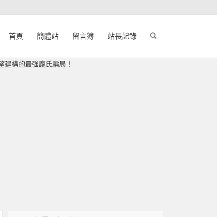
首頁
簡體站
留言簿
站長記錄
社羣慾望建構的最強龐氏騙局！