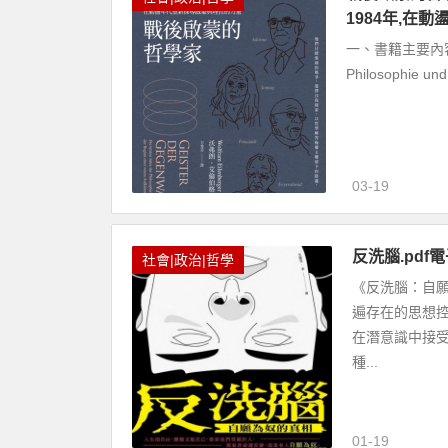
1984年,在
一、書籍主要內容 本書
Philosophie und
03-19
反洗腦.pdf電
社會|政治|哲學
《反洗腦：自願
遍存在的思想
在潛意識中接
種...
01-19