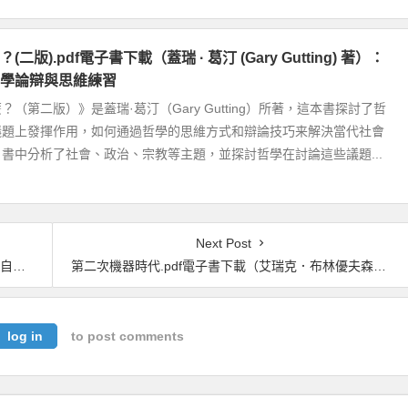
二版).pdf電子書下載（蓋瑞 · 葛汀 (Gary Gutting) 著）：
學論辯與思維練習
（第二版）》是蓋瑞·葛汀（Gary Gutting）所著，這本書探討了哲
議題上發揮作用，如何通過哲學的思維方式和辯論技巧来解決當代社會
書中分析了社會、政治、宗教等主題，並探討哲學在討論這些議題...
Next Post
真相
第二次機器時代.pdf電子書下載（艾瑞克．布林優夫森／Erik Brynjolfsson, 安德魯．麥克費／Andrew McAfee 著）
log in
to post comments