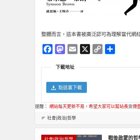
整體而言，這本書被廣泛認可為理解當代網
Facebook
Mastodon
Email
X
Copy
分
Link
享
下載地址
點這裏下載
提醒：
網站每天更新不易，希望大家可以幫站長宣傳
社會|政治|哲學
戰後啟蒙的哲學
社會|政治|哲學