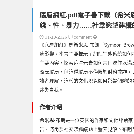
底層網紅.pdf電子書下載（希米恩 ·
錢、性、暴力……社羣慾望建構
01-19-2026
comment
《底層網紅》是希米恩·布朗（Symeon 
遠影響。本書主要揭示了網紅生態系統如何
主要內容，探索這些元素如何共同運作以滿
龐氏騙局，但這種騙局不僅限於財務欺詐，
讀者理解，這樣的文化現象如何影響個體的
迷失自我。
作者介紹
希米恩·布朗
是一位英國的作家和文化評論家
告、時尚及社交媒體議題上發表見解。布朗