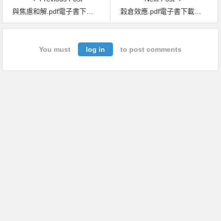
與焦慮和解.pdf電子書下載（愛麗絲 · 博耶斯 (Alice Boyes) 著）：克服過度完美主義、拖延症、害怕批評，從自我檢測中找回生活平衡的實用指南
穀倉效應.pdf電子書下載（吉蓮 · 邰蒂 (Gillian Tett) 著）：為什麼分工反而造成個人失去競爭力、企業崩壞、政府無能、經濟失控？
You must
log in
to post comments