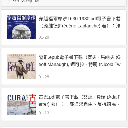
歷史|人物|自傳
穿越福爾摩沙1630-1930.pdf電子書下載
（龐維德(Frédéric Laplanche) 著）：法
國人眼中的臺灣印象
01-28
隔離.epub電子書下載（傑夫 · 馬納夫 (G
eoff Manaugh), 妮可拉 · 特莉 (Nicola Tw
illey) 著）：封城防疫的歷史、現在與未
01-28
來
古巴.pdf電子書下載（艾達 · 費瑞 (Ada F
errer) 著）：一部追求自由、反抗殖民、
與美國交織的史詩
01-13