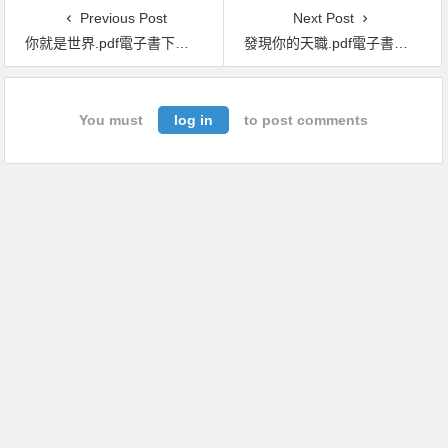
Previous Post
Next Post
你就是世界.pdf電子書下載（克裏希那穆提 著）：克裏希那穆提90篇經典對話錄
發現你的天職.pdf電子書下載（八木仁平 著）：三大步驟，讓你選系、就業、轉職或創業不再迷惘
You must
log in
to post comments