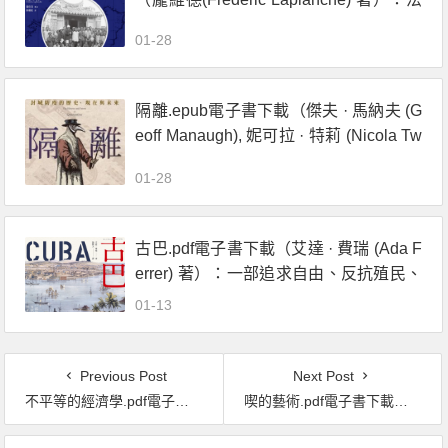
國人眼中的臺灣印象
01-28
隔離.epub電子書下載（傑夫 · 馬納夫 (G
eoff Manaugh), 妮可拉 · 特莉 (Nicola Tw
illey) 著）：封城防疫的歷史、現在與未
01-28
來
古巴.pdf電子書下載（艾達 · 費瑞 (Ada F
errer) 著）：一部追求自由、反抗殖民、
與美國交織的史詩
01-13
Previous Post
Next Post
不平等的經濟學.pdf電子書下載（託瑪 · 皮凱提 (Thomas Piketty) 著）
喫的藝術.pdf電子書下載（梅蘭妮．穆爾, 狄安娜．馮寇普 著）：42個飲食行為的思考偏誤