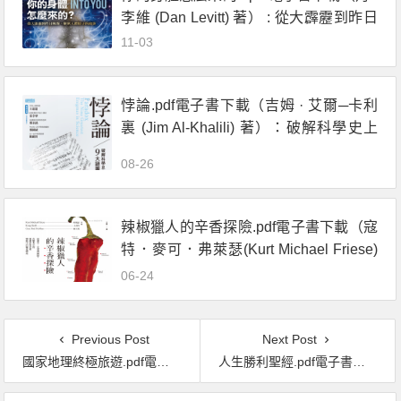
李維 (Dan Levitt) 著） : 從大霹靂到昨日
晚餐, 解密人體原子的故事
11-03
悖論.pdf電子書下載（吉姆 · 艾爾─卡利
裏 (Jim Al-Khalili) 著）：破解科學史上
最複雜的9大謎團
08-26
辣椒獵人的辛香探險.pdf電子書下載（寇
特．麥可．弗萊瑟(Kurt Michael Friese)
著）：前進中、北美洲辣點，直擊多元
06-24
的辣椒社會史與變動中的糧食體系
Previous Post
Next Post
國家地理終極旅遊.pdf電子書下載 （一生必遊的500美食之旅）
人生勝利聖經.pdf電子書下載（提摩西 · 費裏斯 (Timothy Ferriss) 著）：向100位世界強者學習健康、財富和人生智慧