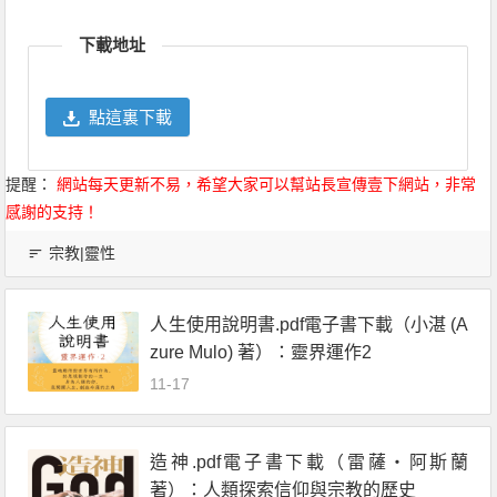
Link
享
下載地址
點這裏下載
提醒：
網站每天更新不易，希望大家可以幫站長宣傳壹下網站，非常
感謝的支持！
宗教|靈性
人生使用說明書.pdf電子書下載（小湛 (A
zure Mulo) 著）：靈界運作2
11-17
造神.pdf電子書下載（雷薩・阿斯蘭
著）：人類探索信仰與宗教的歷史