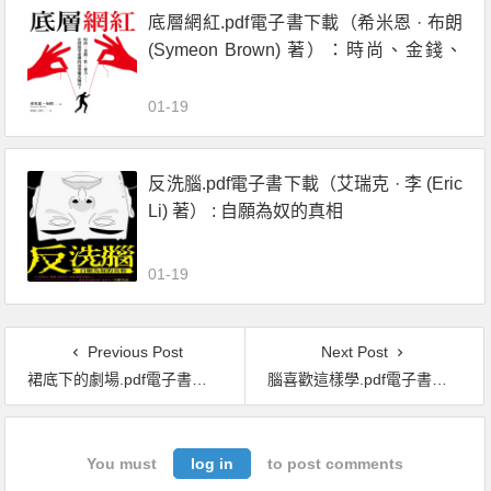
底層網紅.pdf電子書下載（希米恩 · 布朗
(Symeon Brown) 著）：時尚、金錢、
性、暴力……社羣慾望建構的最強龐氏
騙局！
01-19
反洗腦.pdf電子書下載（艾瑞克 · 李 (Eric
Li) 著） : 自願為奴的真相
01-19
Previous Post
Next Post
裙底下的劇場.pdf電子書下載（上野千鶴子 著）：人為什麼要穿內褲？
腦喜歡這樣學.pdf電子書下載（芭芭拉 · 歐克莉 (Barbara Oakley) 著）：先認識自己的大腦，找到正確的思考路徑，就能專注、不拖延，提高記憶力，學會如何學習 (二版)
You must
log in
to post comments