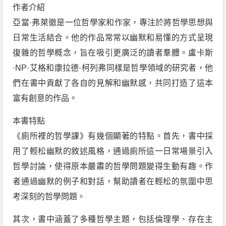
作者介紹
亞當·弗萊徹是一位哲學家和作家，專注於將哲學思想與
日常生活結合。他的作品常常以幽默和易懂的方式呈現
復雜的哲學概念，旨在吸引更廣泛的讀者羣體。盧卡斯
·NP·艾格和康拉德·柯列弗同樣是哲學領域的研究者，他
們在書中貢獻了各自的見解和幽默感，共同打造了這本
富有創意的作品。
本書特點
《廁所裡的哲學課》有幾個顯著的特點。首先，書中採
用了輕松幽默的敘述風格，通過廁所這一日常場景引入
哲學討論，使得原本嚴肅的哲學問題變得生動有趣。作
者通過幽默的例子和對話，幫助讀者在輕松的氛圍中思
考深刻的哲學問題。
其次，書中涵蓋了多種哲學主題，包括倫理學、存在主