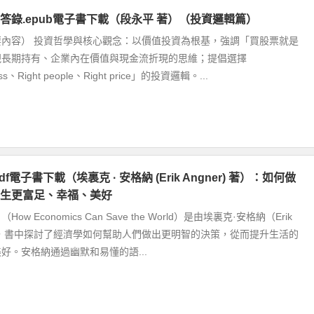
答錄.epub電子書下載（段永平 著）（投資邏輯篇）
要內容） 投資哲學與核心觀念：以價值投資為根基，強調「買股票就是
視長期持有、企業內在價值與現金流折現的思維；提倡選擇
ess、Right people、Right price」的投資邏輯。...
f電子書下載（埃裏克 · 安格納 (Erik Angner) 著）：如何做
生更富足、幸福、美好
w Economics Can Save the World）是由埃裏克·安格納（Erik
所著，書中探討了經濟學如何幫助人們做出更明智的決策，從而提升生活的
好。安格納通過幽默和易懂的語...