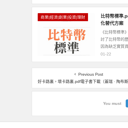
比特幣標準.pd
商業|經濟|創業|投資|理財
化替代方案
《比特幣標準》（Th
討了比特幣的
因為缺乏實質資
01-22
Previous Post
好卡路裏，壞卡路裏.pdf電子書下載（蓋瑞 · 陶布斯 (Gary Taubes) 著）：醫師、營養專家、生酮高手都在研究的碳水化合物、脂肪的
You must