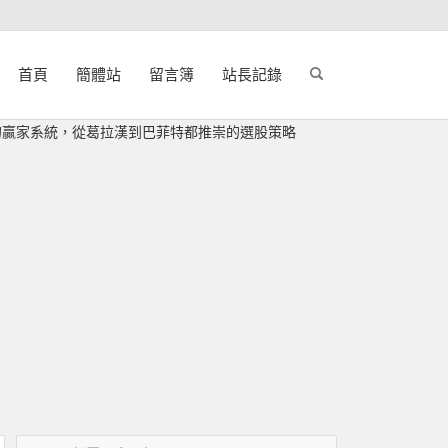
首頁
簡體站
留言簿
站長記錄
打敗大盤的贏家系統，從葛拉漢到巴菲特都推崇的選股策略