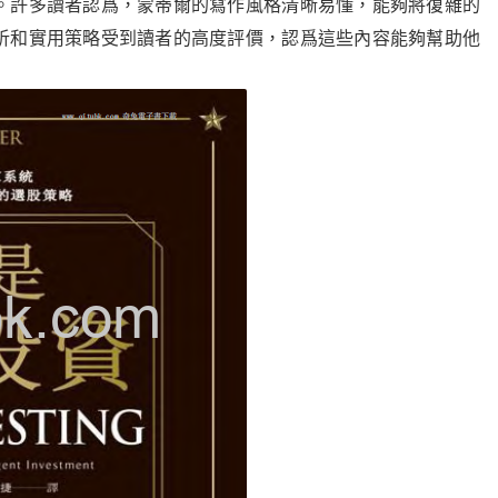
。許多讀者認爲，蒙蒂爾的寫作風格清晰易懂，能夠將復雜的
析和實用策略受到讀者的高度評價，認爲這些內容能夠幫助他