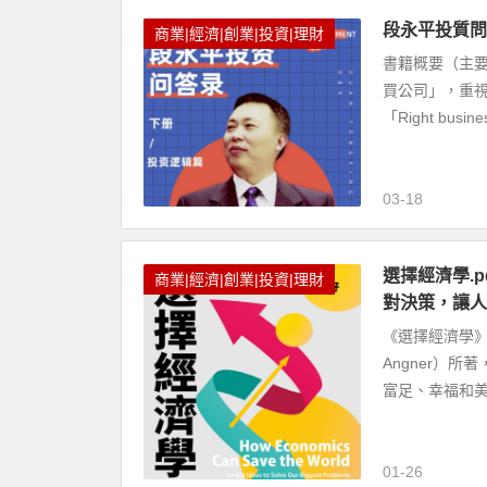
段永平投質問
商業|經濟|創業|投資|理財
書籍概要（主
買公司」，重
「Right busin
03-18
選擇經濟學.pd
商業|經濟|創業|投資|理財
對決策，讓人
《選擇經濟學》（Ho
Angner）
富足、幸福和美
01-26