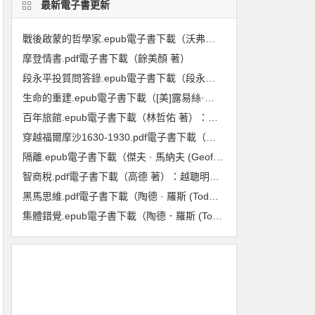
最新電子書更新
戰後啟蒙的哲學家.epub電子書下載（沃弗朗.艾倫伯格 著）:重回1948至1984年,在動盪年代重新探尋啟蒙與理性的力量
摩登情書.pdf電子書下載（餘美顏 著）
段永平投質問答錄.epub電子書下載（段永平 著）（投資邏輯篇）
生命的重建.epub電子書下載（[美]露易絲·海 著）
百年旅館.epub電子書下載（林哲佑 著）：血與淚的歷史
穿越福爾摩沙1630-1930.pdf電子書下載（龐維德(Frédéric Laplanche) 著）：法國人眼中的臺灣印象
隔離.epub電子書下載（傑夫 · 馬納夫 (Geoff Manaugh), 妮可拉 · 特莉 (Nicola Twilley) 著）：封城防疫的歷史、現在與未來
智商稅.pdf電子書下載（高德 著）：越聰明的人越喫虧
黑馬思維.pdf電子書下載（陶德 · 羅斯 (Todd Rose), 奧吉 · 歐格斯(Ogi Ogas) 著） : 哈佛最推崇的人生計畫,教你成就更好的自己
集體錯覺.epub電子書下載（陶德．羅斯 (Todd Rose) 著）：真相，不一定跟多數人站在同一邊！