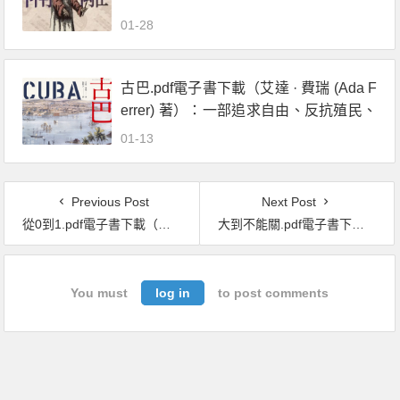
illey) 著）：封城防疫的歷史、現在與未
01-28
來
古巴.pdf電子書下載（艾達 · 費瑞 (Ada F
errer) 著）：一部追求自由、反抗殖民、
與美國交織的史詩
01-13
Previous Post
Next Post
從0到1.pdf電子書下載（彼得．提爾（Peter Thiel）著）：打開世界運作的未知祕密，在意想不到之處發現價值
大到不能關.pdf電子書下載（布蘭登 · 葛雷特 (Brandon L. Garrett) 著）：政府不敢動、法院不敢判，揭密大型財團背後的黑暗共謀
You must
log in
to post comments