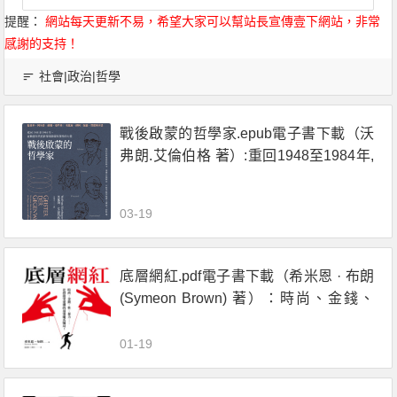
提醒：
網站每天更新不易，希望大家可以幫站長宣傳壹下網站，非常
感謝的支持！
社會|政治|哲學
戰後啟蒙的哲學家.epub電子書下載（沃
弗朗.艾倫伯格 著）:重回1948至1984年,
在動盪年代重新探尋啟蒙與理性的力量
03-19
底層網紅.pdf電子書下載（希米恩 · 布朗
(Symeon Brown) 著）：時尚、金錢、
性、暴力……社羣慾望建構的最強龐氏
騙局！
01-19