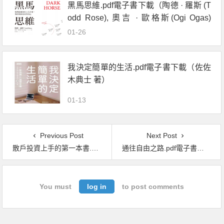
黑馬思維.pdf電子書下載（陶德 · 羅斯 (T
odd Rose), 奧吉 · 歐格斯(Ogi Ogas)
著） : 哈佛最推崇的人生計畫,教你成就
01-26
更好的自己
我決定簡單的生活.pdf電子書下載（佐佐
木典士 著）
01-13
Previous Post
Next Post
散戶投資上手的第一本書.pdf電子書下載（王力羣 著）：45個投資必勝全攻略──觀念、技術、心理、操作
通往自由之路.pdf電子書下載（海瑟．理察遜（Heather Cox Richardson）著）：美國共和黨的理想、墮落，及其如何被保守主義意識形態綁架？
You must
log in
to post comments