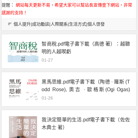
提醒：
網站每天更新不易，希望大家可以幫站長宣傳壹下網站，非常
感謝的支持！
個人提升|成功勵誌|人際關系|生活方式|個人啓發
智商稅.pdf電子書下載（高德 著）：越聰
明的人越喫虧
01-27
黑馬思維.pdf電子書下載（陶德 · 羅斯 (T
odd Rose), 奧吉 · 歐格斯(Ogi Ogas)
著） : 哈佛最推崇的人生計畫,教你成就
01-26
更好的自己
我決定簡單的生活.pdf電子書下載（佐佐
木典士 著）