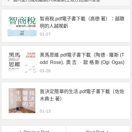
智商稅.pdf電子書下載（高德 著）：越聰
明的人越喫虧
01-27
黑馬思維.pdf電子書下載（陶德 · 羅斯 (T
odd Rose), 奧吉 · 歐格斯(Ogi Ogas)
著） : 哈佛最推崇的人生計畫,教你成就
01-26
更好的自己
我決定簡單的生活.pdf電子書下載（佐佐
木典士 著）
01-13
Previous Post
Next Post