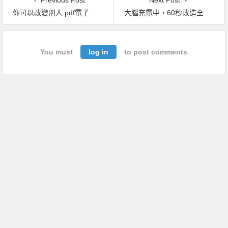
你可以改變別人.pdf電子書下載（奇普 · 希思 (Chip Heath), 丹 · 希思 (Dan Heath) 著）：《華爾街日報》《紐約時報》長銷百萬作家，讓每個人不知不覺照你的心意做
大腦充電中，60秒改造全新人生.pdf電子書下載（阿爾伯特・哈伯德 (Elbert Hubbard) 著）：你離成功只差這101種好習慣
You must
log in
to post comments