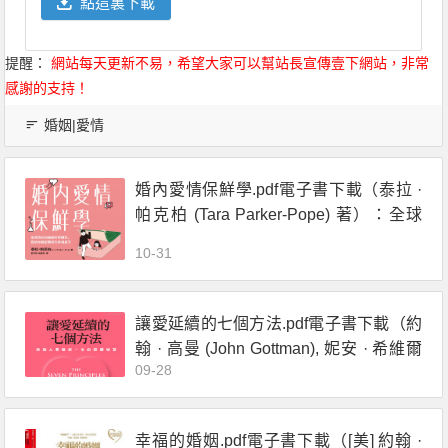
點這裏下載
提醒：
網站每天更新不易，希望大家可以幫站長宣傳壹下網站，非常
感謝的支持！
婚姻|愛情
婚內愛情保鮮學.pdf電子書下載（泰拉 ·
帕克柏 (Tara Parker-Pope) 著）：全球
頂尖的婚姻科學研究，告訴你親密關係
10-31
的幸福處方
讓愛延續的七個方法.pdf電子書下載（約
翰 · 高曼 (John Gottman), 妮安 · 希維爾
09-28
(Nan Silver ) 著）：兩個人幸福過一生的
關鍵祕訣
幸福的婚姻.pdf電子書下載（[美] 約翰 ·