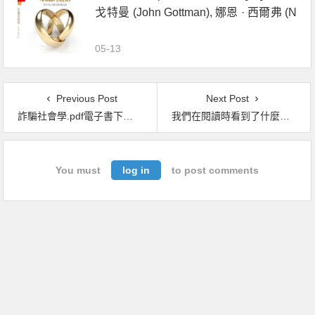
戈特曼 (John Gottman), 娜恩 · 西爾弗 (N
an Silver) 著）：男人與女人的長期相處
之道
05-13
Previous Post
Next Post
詐騙社會學.pdf電子書下載（孫中興 著）：華人第一本探索詐騙、謊言與信任的專書
我們在閱讀時看到了什麼？.pdf電子書下載（彼得‧曼德森 著）
You must
log in
to post comments