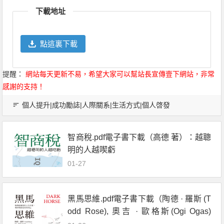
下載地址
點這裏下載
提醒：
網站每天更新不易，希望大家可以幫站長宣傳壹下網站，非常
感謝的支持！
個人提升|成功勵誌|人際關系|生活方式|個人啓發
智商稅.pdf電子書下載（高德 著）：越聰
明的人越喫虧
01-27
黑馬思維.pdf電子書下載（陶德 · 羅斯 (T
odd Rose), 奧吉 · 歐格斯(Ogi Ogas)
著） : 哈佛最推崇的人生計畫,教你成就