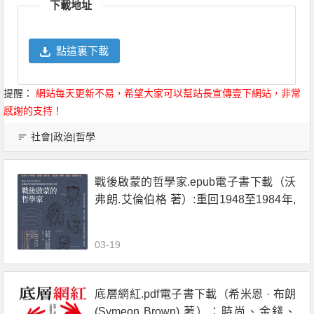
下載地址
點這裏下載
提醒：
網站每天更新不易，希望大家可以幫站長宣傳壹下網站，非常
感謝的支持！
社會|政治|哲學
戰後啟蒙的哲學家.epub電子書下載（沃
弗朗.艾倫伯格 著）:重回1948至1984年,
在動盪年代重新探尋啟蒙與理性的力量
03-19
底層網紅.pdf電子書下載（希米恩 · 布朗
(Symeon Brown) 著）：時尚、金錢、