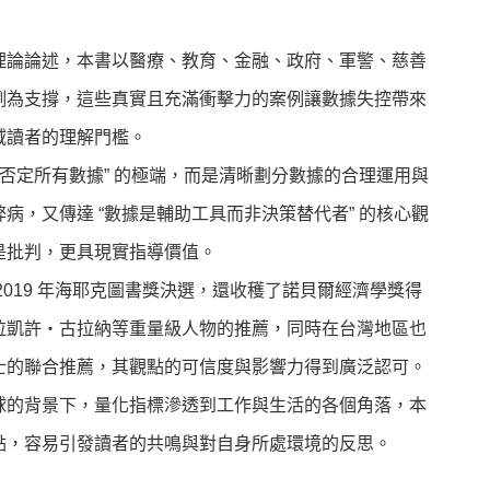
理論論述，本書以醫療、教育、金融、政府、軍警、慈善
例為支撐，這些真實且充滿衝擊力的案例讓數據失控帶來
域讀者的理解門檻。
“否定所有數據” 的極端，而是清晰劃分數據的合理運用與
病，又傳達 “數據是輔助工具而非決策替代者” 的核心觀
是批判，更具現實指導價值。
2019 年海耶克圖書獎決選，還收穫了諾貝爾經濟學獎得
拉凱許・古拉納等重量級人物的推薦，同時在台灣地區也
士的聯合推薦，其觀點的可信度與影響力得到廣泛認可。
球的背景下，量化指標滲透到工作與生活的各個角落，本
點，容易引發讀者的共鳴與對自身所處環境的反思。