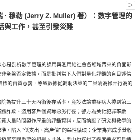
穆勒 (Jerry Z. Muller) 著）：數字管理的
活與工作，甚至引發災難
trics》，核心是剖析數字管理的誤用與濫用給社會各領域帶來的負面影
並非全盤否定數據，而是批判當下人們對量化評鑑的盲目迷信
指標的實質意義，導致數據從輔助決策的工具淪為操弄行為的
醫院為提升三十天內術後存活率，竟設法讓重症病人撐到第三
集體詐欺、盜用客戶個資等惡劣行徑；警方為美化犯罪率數
耗費大量時間製作厚重的評鑑資料，反而擠壓了研究與教學的
準，陷入 “低支出、高產值” 的惡性循環；企業為完成季營收
遠發展至關重要的規劃。此外，書中也探討了過度追求可見績