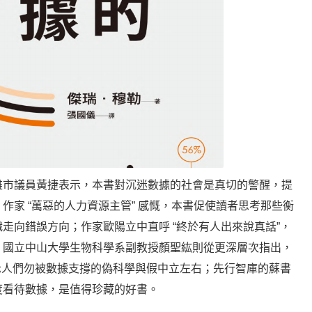
雄市議員黃捷表示，本書對沉迷數據的社會是真切的警醒，提
作家 “萬惡的人力資源主管” 感慨，本書促使讀者思考那些衡
走向錯誤方向；作家歐陽立中直呼 “終於有人出來說真話”，
；國立中山大學生物科學系副教授顏聖紘則從更深層次指出，
警示人們勿被數據支撐的偽科學與假中立左右；先行智庫的蘇書
度看待數據，是值得珍藏的好書。