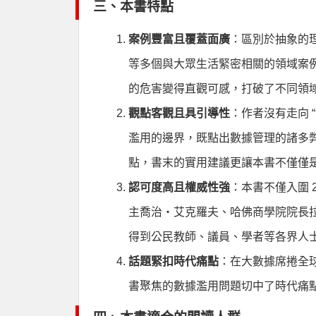
三、本書特點
案例豐富且覆蓋面廣
：區別於抽象的
等多個與大眾生活緊密相關的領域案
的危害變得直觀可感，打破了不同領
觀點客觀且具引導性
：作者沒有走向 
濫用的邊界，既點出數據管理的諸多弊
點，書末的實用建議更讓本書不僅僅
認可度高且權威性強
：本書不僅入圍 
主喬治・艾克羅夫、哈佛商學院院長
得到公民教師、議員、學者等各界人
話題緊扣時代痛點
：在大數據席捲全
書聚焦的數據濫用問題切中了時代痛