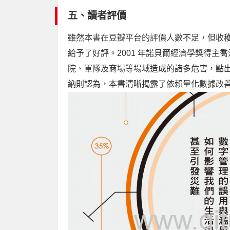
五、讀者評價
雖然本書在豆瓣平台的評價人數不足，但收
給予了好評。2001 年諾貝爾經濟學獎得主喬
院、軍隊及商場等場域造成的諸多危害，點
納則認為，本書清晰揭露了依賴量化數據改