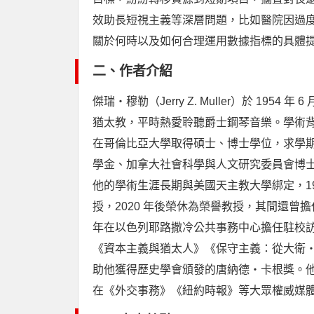
效助長短視主義等深層問題，比如醫院因過
關於何時以及如何合理運用數據指標的具體
二、作者介紹
傑瑞・穆勒（Jerry Z. Muller）於 19
猶太教，平時熱愛聆聽爵士鋼琴音樂。學術背
在哥倫比亞大學取得碩士、博士學位，求學
學金、加拿大社會科學與人文研究委員會博
他的學術生涯長期與美國天主教大學綁定，19
授，2020 年後榮休為榮譽教授，其間還曾擔任
年在以色列耶路撒冷公共事務中心擔任駐校
《資本主義與猶太人》《保守主義：從大衛
助他獲得歷史學會頒發的唐納德・卡根獎。
在《外交事務》《紐約時報》等大眾權威媒