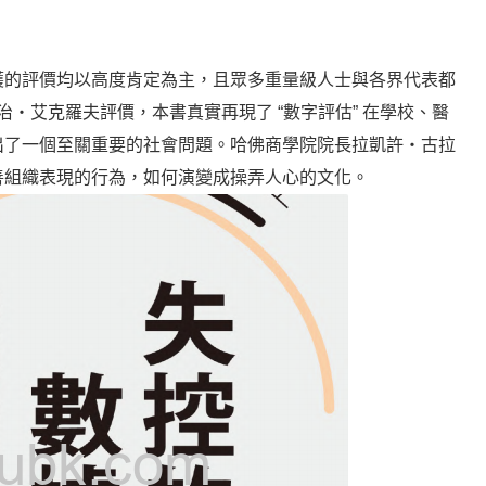
穫的評價均以高度肯定為主，且眾多重量級人士與各界代表都
治・艾克羅夫評價，本書真實再現了 “數字評估” 在學校、醫
出了一個至關重要的社會問題。哈佛商學院院長拉凱許・古拉
善組織表現的行為，如何演變成操弄人心的文化。