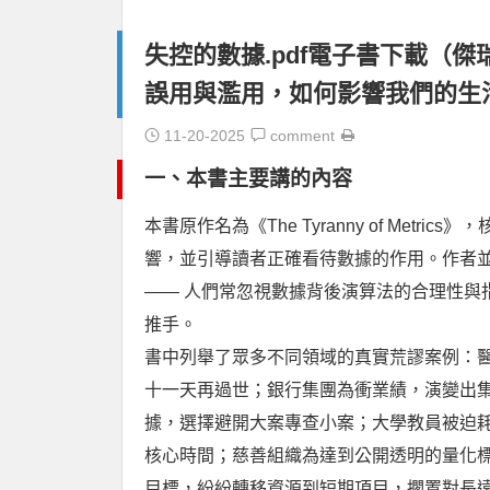
失控的數據.pdf電子書下載（傑瑞 · 
誤用與濫用，如何影響我們的生
11-20-2025
comment
一、本書主要講的內容
本書原作名為《The Tyranny of Me
響，並引導讀者正確看待數據的作用。作者
—— 人們常忽視數據背後演算法的合理性與
推手。
書中列舉了眾多不同領域的真實荒謬案例：
十一天再過世；銀行集團為衝業績，演變出
據，選擇避開大案專查小案；大學教員被迫
核心時間；慈善組織為達到公開透明的量化標
目標，紛紛轉移資源到短期項目，擱置對長