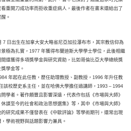
度看重開刀成功率而拒收重症病人，最後作者在書末還給出了
提醒。
54 年 6 月 7 日出生在加拿大安大略省尼亞加拉瀑布市，其宗教信仰為
景極為扎實，1977 年獲得布蘭迪斯大學學士學位，此後相繼
期間還獲得多項獎學金與研究資助，比如哥倫比亞大學總統獎
士獎學金等。
84 年起在此任教，歷任助理教授、副教授，1996 年升任教
該校歷史系主任，並在哈佛大學擔任過講師，1993 – 1994
訪問學者。著作頗豐且影響深遠，代表作包括《市場與大師》
・休謨至今的社會和政治思想選集》等，其中《市場與大師》
他的研究成果不僅發表在《中歐評論》等學術期刊，還常出現
體，學術視野與話題影響力兼具。