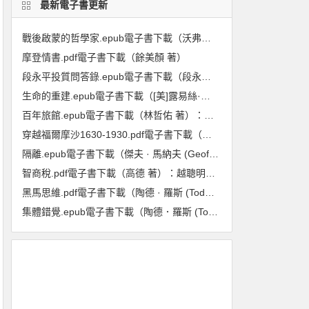
最新電子書更新
戰後啟蒙的哲學家.epub電子書下載（沃弗朗.艾倫伯格 著）:重回1948至1984年,在動盪年代重新探尋啟蒙與理性的力量
摩登情書.pdf電子書下載（餘美顏 著）
段永平投質問答錄.epub電子書下載（段永平 著）（投資邏輯篇）
生命的重建.epub電子書下載（[美]露易絲·海 著）
百年旅館.epub電子書下載（林哲佑 著）：血與淚的歷史
穿越福爾摩沙1630-1930.pdf電子書下載（龐維德(Frédéric Laplanche) 著）：法國人眼中的臺灣印象
隔離.epub電子書下載（傑夫 · 馬納夫 (Geoff Manaugh), 妮可拉 · 特莉 (Nicola Twilley) 著）：封城防疫的歷史、現在與未來
智商稅.pdf電子書下載（高德 著）：越聰明的人越喫虧
黑馬思維.pdf電子書下載（陶德 · 羅斯 (Todd Rose), 奧吉 · 歐格斯(Ogi Ogas) 著） : 哈佛最推崇的人生計畫,教你成就更好的自己
集體錯覺.epub電子書下載（陶德．羅斯 (Todd Rose) 著）：真相，不一定跟多數人站在同一邊！