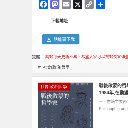
Facebook
Mastodon
Email
X
Copy
分
Link
享
下載地址
點這裏下載
提醒：
網站每天更新不易，希望大家可以幫站長宣傳
社會|政治|哲學
戰後啟蒙的哲學
社會|政治|哲學
1984年,在
一、書籍主要內容 本書
Philosophie und