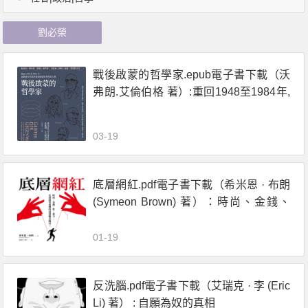
劉必榮
戰後啟蒙的哲學家.epub電子書下載（沃
弗朗.艾倫伯格 著）:重回1948至1984年,
在動盪年代重新探尋啟蒙與理性的力量
03-19
底層網紅.pdf電子書下載（希米恩 · 布朗
(Symeon Brown) 著）：時尚、金錢、
性、暴力……社羣慾望建構的最強龐氏
騙局！
01-19
反洗腦.pdf電子書下載（艾瑞克 · 李 (Eric
Li) 著） : 自願為奴的真相