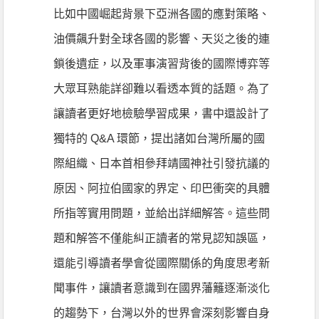
比如中國崛起背景下亞洲各國的應對策略、
油價飆升對全球各國的影響、天災之後的連
鎖後遺症，以及軍事演習背後的國際博弈等
大眾耳熟能詳卻難以看透本質的話題。為了
讓讀者更好地檢驗學習成果，書中還設計了
獨特的 Q&A 環節，提出諸如台灣所屬的國
際組織、日本首相參拜靖國神社引發抗議的
原因、阿拉伯國家的界定、印巴衝突的具體
所指等實用問題，並給出詳細解答。這些問
題和解答不僅能糾正讀者的常見認知誤區，
還能引導讀者學會從國際關係的角度思考新
聞事件，讓讀者意識到在國界藩籬逐漸淡化
的趨勢下，台灣以外的世界會深刻影響自身