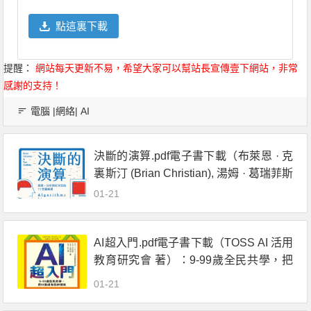
點這裏下載
提醒：
網站每天更新不易，希望大家可以幫站長宣傳壹下網站，非常
感謝的支持！
電腦 |網絡| AI
決斷的演算.pdf電子書下載（布萊恩 · 克
裏斯汀 (Brian Christian), 湯姆 · 葛瑞菲斯
(Tom Griffiths) 著）:預測、分析與好決定
01-21
的11堂邏輯課
AI超入門.pdf電子書下載（TOSS AI 活用
教育研究會 著）：9-99歲全民共學，把
AI變成你的神隊友
01-21