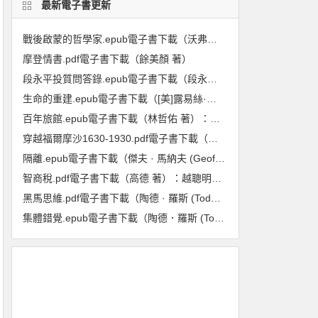
最新電子書更新
戰後啟蒙的哲學家.epub電子書下載（沃弗朗.艾倫伯格 著）:重回1948至1984年,在動盪年代重新探尋啟蒙與理性的力量
摩登情書.pdf電子書下載（餘美顏 著）
段永平投質問答錄.epub電子書下載（段永平 著）（投資邏輯篇）
生命的重建.epub電子書下載（[美]露易絲·海 著）
百年旅館.epub電子書下載（林哲佑 著）：血與淚的歷史
穿越福爾摩沙1630-1930.pdf電子書下載（龐維德(Frédéric Laplanche) 著）：法國人眼中的臺灣印象
隔離.epub電子書下載（傑夫 · 馬納夫 (Geoff Manaugh), 妮可拉 · 特莉 (Nicola Twilley) 著）：封城防疫的歷史、現在與未來
智商稅.pdf電子書下載（高德 著）：越聰明的人越喫虧
黑馬思維.pdf電子書下載（陶德 · 羅斯 (Todd Rose), 奧吉 · 歐格斯(Ogi Ogas) 著） : 哈佛最推崇的人生計畫,教你成就更好的自己
集體錯覺.epub電子書下載（陶德．羅斯 (Todd Rose) 著）：真相，不一定跟多數人站在同一邊！