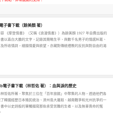
f電子書下載（餘美顏 著）
容 《摩登情書》（又稱《浪漫情書》）為餘美顏 1927 年自費出版的
全書以直白大膽的文字，記錄其簡略生平、與數千名男子的情感糾葛、
書及所收情詩，細描情愛與欲望，亦藏對傳統禮教的反抗與對自由的渴
pub電子書下載（林哲佑 著）：血與淚的歷史
由林哲佑所著，聚焦於三位在「百年旅館」中聚集的人物，透過他們各
現了韓國經歷日本殖民統治、濟州島大屠殺、越南戰爭和光州抗爭的一
。書中以史詩般的筆觸描寫那些承受苦難的生者，以及無辜喪命的冤
..