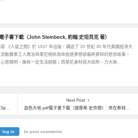
電子書下載（John Steinbeck, 約翰.史坦貝克 著）
 《人鼠之間》於 1937 年出版，講述了 20 世紀 30 年代美國經濟大
位流動農業工人喬治與萊尼相依為命追逐夢想卻最終夢碎的悲慘故事。
心思精明，擁有一定生活經驗；而萊尼身材高大如熊、力大無...
Next Post
著）
血色大地.pdf電子書下載（提摩希.史奈德）: 夾在希特勒與史達林之間的東歐
log in
to post comments