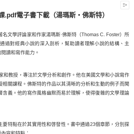
課.pdf電子書下載（湯瑪斯・佛斯特）
學評論家和作家湯瑪斯·佛斯特（Thomas C. Foster）所
通過對經典小說的深入剖析，幫助讀者理解小說的結構、主
的閱讀和寫作能力。
作家和教授，專注於文學分析和創作。他在美國文學和小說寫作
授相關課程。佛斯特的作品以其清晰的分析和生動的例子而聞
層含義。他的寫作風格幽默而易於理解，使得復雜的文學理論
主要特點在於其實用性和啓發性。書中通過23個章節，分別探
要內容和特點：