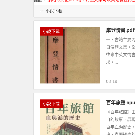
小說下載
摩登情書.pd
小說下載
一、書籍主要內
自傳體文集。
往來中英文情
求，...
03-19
百年旅館.e
小說下載
《百年旅館》
自的故事，展
百年血淚歷史
魂，直面過去的.